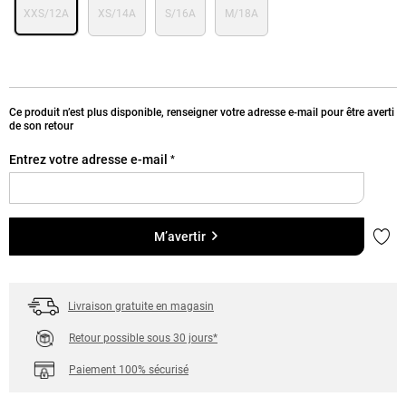
XXS/12A
XS/14A
S/16A
M/18A
Ce produit n’est plus disponible, renseigner votre adresse e-mail pour être averti
de son retour
Entrez votre adresse e-mail
*
Ajou
M’avertir
Livraison gratuite en magasin
Retour possible sous 30 jours*
Paiement 100% sécurisé