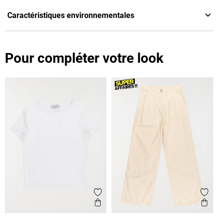
Caractéristiques environnementales
Pour compléter votre look
Ajouter aux favoris
Ajout
Aperçu rapide
Ape