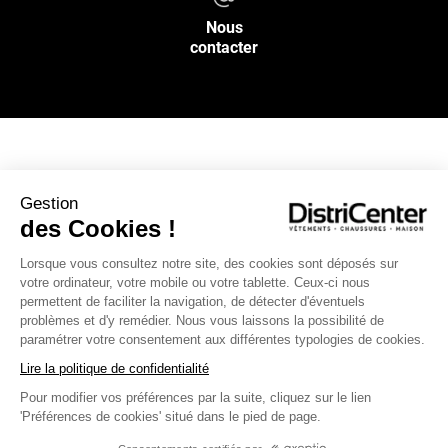
Nous
contacter
NOS SERVICES
Gestion
des Cookies !
INFOS PRATIQUES
Lorsque vous consultez notre site, des cookies sont déposés sur
votre ordinateur, votre mobile ou votre tablette. Ceux-ci nous
L’ENSEIGNE DISTRICENTER
permettent de faciliter la navigation, de détecter d'éventuels
Suivez-nous
problèmes et d'y remédier. Nous vous laissons la possibilité de
paramétrer votre consentement aux différentes typologies de cookies.
Lire la politique de confidentialité
Pour modifier vos préférences par la suite, cliquez sur le lien
Moyens de paiement
'Préférences de cookies' situé dans le pied de page.