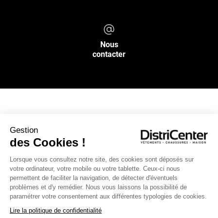
Nous
contacter
NOS SERVICES
Gestion
des Cookies !
INFOS PRATIQUES
Lorsque vous consultez notre site, des cookies sont déposés sur
votre ordinateur, votre mobile ou votre tablette. Ceux-ci nous
L’ENSEIGNE DISTRICENTER
permettent de faciliter la navigation, de détecter d'éventuels
Suivez-nous
problèmes et d'y remédier. Nous vous laissons la possibilité de
paramétrer votre consentement aux différentes typologies de cookies.
Lire la politique de confidentialité