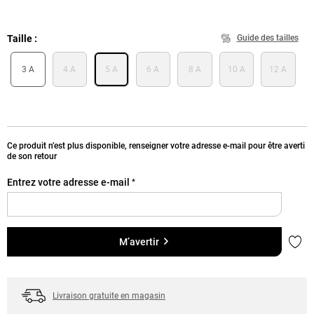
Taille
Guide des tailles
3 A
4 A
5 A
6 A
8 A
10 A
12 A
Ce produit n’est plus disponible, renseigner votre adresse e-mail pour être averti
de son retour
Entrez votre adresse e-mail
*
Ajou
M’avertir
Livraison gratuite en magasin