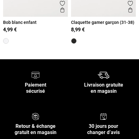
Ajouter aux favoris
Ajout
Aperçu rapide
Ape
Bob blanc enfant
Claquette gamer garçon (31-38)
4,99 €
8,99 €
Paiement
Livraison gratuite
sécurisé
en magasin
Retour & échange
30 jours pour
gratuit en magasin
changer d’avis