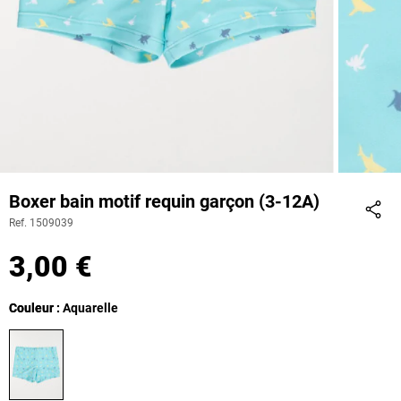
Boxer bain motif requin garçon (3-12A)
Ref. 1509039
Part
3,00 €
Couleur
Couleur : Aquarelle