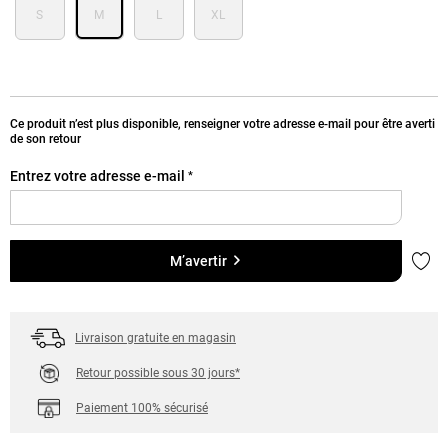
S
M
L
XL
Ce produit n’est plus disponible, renseigner votre adresse e-mail pour être averti
de son retour
Entrez votre adresse e-mail
*
Ajou
M’avertir
Livraison gratuite en magasin
Retour possible sous 30 jours*
Paiement 100% sécurisé