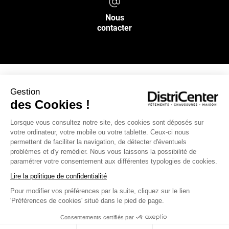
Nous
contacter
Gestion
NOS SERVICES
des Cookies !
Lorsque vous consultez notre site, des cookies sont déposés sur
INFOS PRATIQUES
votre ordinateur, votre mobile ou votre tablette. Ceux-ci nous
permettent de faciliter la navigation, de détecter d'éventuels
L’ENSEIGNE DISTRICENTER
problèmes et d'y remédier. Nous vous laissons la possibilité de
paramétrer votre consentement aux différentes typologies de cookies.
Suivez-nous
Lire la politique de confidentialité
Pour modifier vos préférences par la suite, cliquez sur le lien
'Préférences de cookies' situé dans le pied de page.
Moyens de paiement
Consentements certifiés par