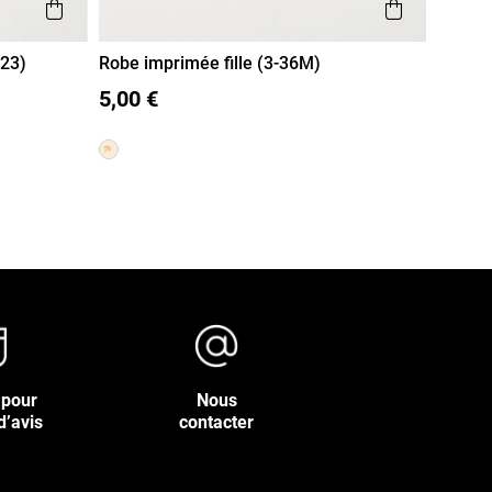
Aperçu rapide
Aperçu r
-23)
Robe imprimée fille (3-36M)
3M
6M
12M
18M
36M
24M
5,00 €
 pour
Nous
d’avis
contacter