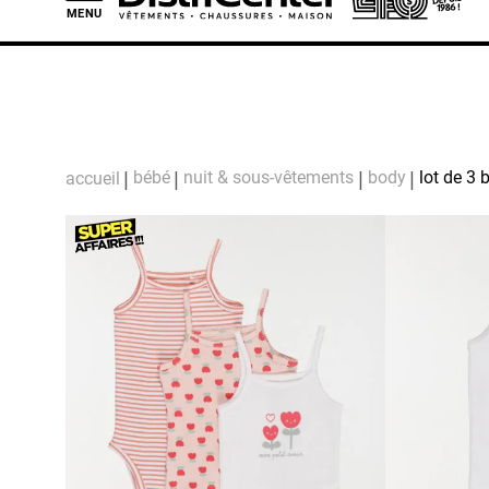
MENU
L
bébé
nuit & sous-vêtements
body
lot de 3 
accueil