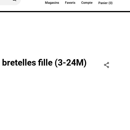
Magasins
Favoris
Compte
Panier (0)
0€
 bretelles fille (3-24M)
Partager