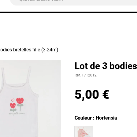
ivraison Colissimo Relais Pickup
OFFERTE
à partir de 4
bodies bretelles fille (3-24m)
Lot de 3 bodies
Ref. 1712012
5,00 €
Couleur
Couleur : Hortensia