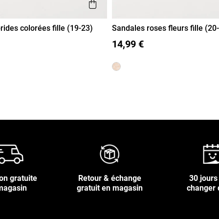
de
Aperçu rapide
ides colorées fille (19-23)
Sandales roses fleurs fille (20
21
22
23
20
21
22
23
14,99 €
on gratuite
Retour & échange
30 jours
magasin
gratuit en magasin
changer 