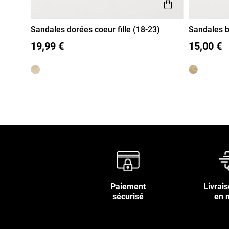
Aperçu rapi
Sandales dorées coeur fille (18-23)
Sandales br
18
19
20
21
22
23
19
20
19,99 €
15,00 €
Paiement
Livrais
sécurisé
en 