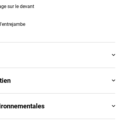
ge sur le devant
 l'entrejambe
tien
vironnementales