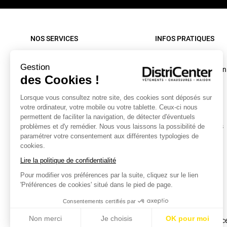
NOS SERVICES
INFOS PRATIQUES
Paiement sécurisé
Rappel produit
Gestion
Nos livraisons
Conditions d'utilisation
des Cookies !
Retour sous 30 jours
C.G.V. site internet
Lorsque vous consultez notre site, des cookies sont déposés sur
Contactez-nous
C.G.V. Magasin
votre ordinateur, votre mobile ou votre tablette. Ceux-ci nous
Mon compte
Mentions légales
permettent de faciliter la navigation, de détecter d'éventuels
Collecte textiles et chaussures
Données personnelles
problèmes et d'y remédier. Nous vous laissons la possibilité de
paramétrer votre consentement aux différentes typologies de
Caractéristiques
cookies.
environnementales
Lire la politique de confidentialité
Bonus Réparation
Pour modifier vos préférences par la suite, cliquez sur le lien
Conditions des offres
'Préférences de cookies' situé dans le pied de page.
Plan du site
Consentements certifiés par
Cookies
Non merci
Je choisis
OK pour moi
Modifier vos préférenc