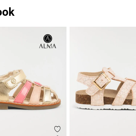
ook
voris
Ajouter aux favoris