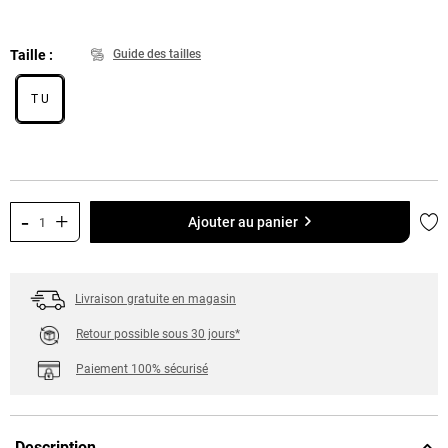
Taille
Guide des tailles
T U
-
+
Ajo
Ajouter au panier
Livraison gratuite en magasin
Retour possible sous 30 jours*
Paiement 100% sécurisé
Description