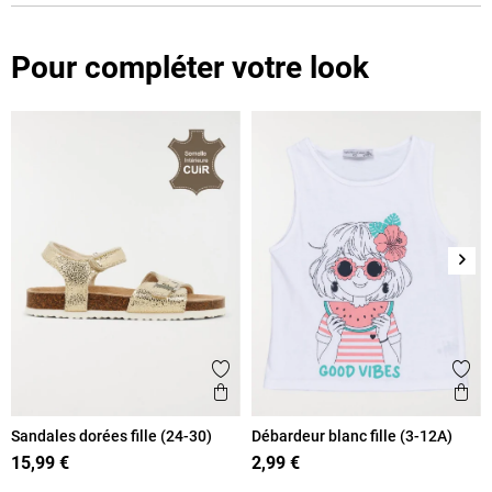
Pour compléter votre look
Suiv
Ajouter aux favoris
Ajout
Aperçu rapide
Ape
Sandales dorées fille (24-30)
Débardeur blanc fille (3-12A)
15,99 €
2,99 €