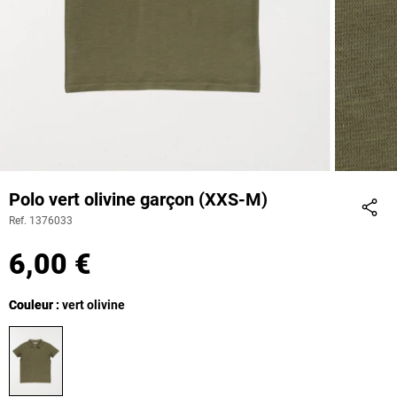
Polo vert olivine garçon (XXS-M)
Ref. 1376033
Part
6,00 €
Couleur
Couleur : vert olivine