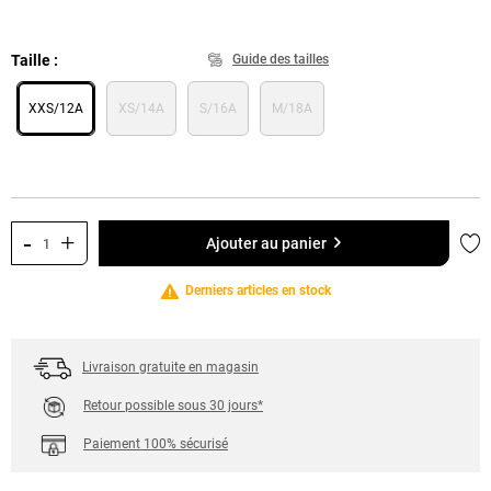
Taille
Guide des tailles
XXS/12A
XS/14A
S/16A
M/18A
-
+
Ajo
Ajouter au panier
Derniers articles en stock
Livraison gratuite en magasin
Retour possible sous 30 jours*
Paiement 100% sécurisé