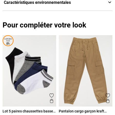
Caractéristiques environnementales
Pour compléter votre look
Ajouter aux favoris
Ajout
Aperçu rapide
Ape
Lot 5 paires chaussettes basses
Pantalon cargo garçon kraft