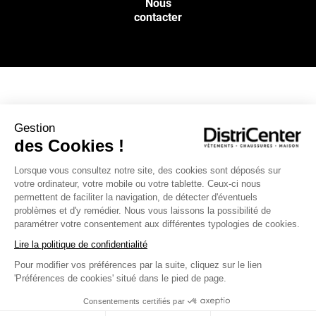
Nous
contacter
NOS SERVICES
Gestion
des Cookies !
INFOS PRATIQUES
Lorsque vous consultez notre site, des cookies sont déposés sur
votre ordinateur, votre mobile ou votre tablette. Ceux-ci nous
L’ENSEIGNE DISTRICENTER
permettent de faciliter la navigation, de détecter d'éventuels
Suivez-nous
problèmes et d'y remédier. Nous vous laissons la possibilité de
paramétrer votre consentement aux différentes typologies de cookies.
Lire la politique de confidentialité
Pour modifier vos préférences par la suite, cliquez sur le lien
Moyens de paiement
'Préférences de cookies' situé dans le pied de page.
Consentements certifiés par