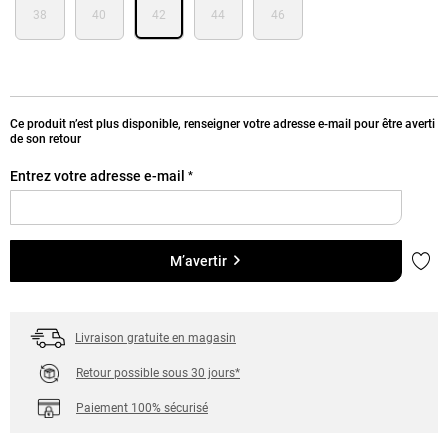
38
40
42
44
46
Ce produit n’est plus disponible, renseigner votre adresse e-mail pour être averti
de son retour
Entrez votre adresse e-mail
*
Ajou
M’avertir
Livraison gratuite en magasin
Retour possible sous 30 jours*
Paiement 100% sécurisé