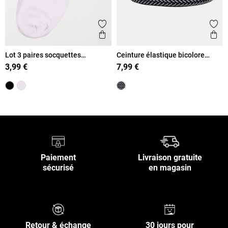
Ajouter aux favoris
Ajout
Aperçu rapide
Ape
Lot 3 paires socquettes
Ceinture élastique bicolore
blanches homme
homme
3,99 €
7,99 €
Paiement
Livraison gratuite
sécurisé
en magasin
Retour & échange
30 jours pour