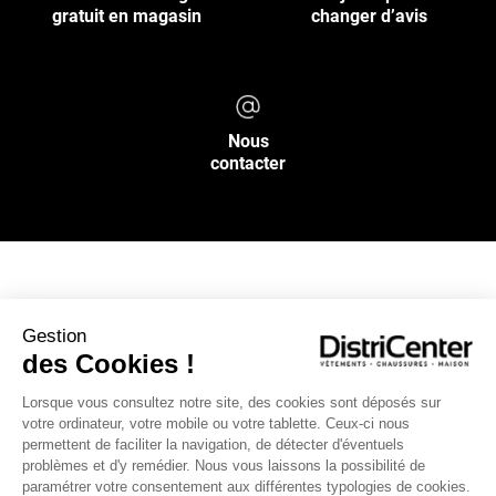
gratuit en magasin
changer d’avis
Nous
contacter
NOS SERVICES
Gestion
des Cookies !
INFOS PRATIQUES
Lorsque vous consultez notre site, des cookies sont déposés sur
votre ordinateur, votre mobile ou votre tablette. Ceux-ci nous
L’ENSEIGNE DISTRICENTER
permettent de faciliter la navigation, de détecter d'éventuels
Suivez-nous
problèmes et d'y remédier. Nous vous laissons la possibilité de
paramétrer votre consentement aux différentes typologies de cookies.