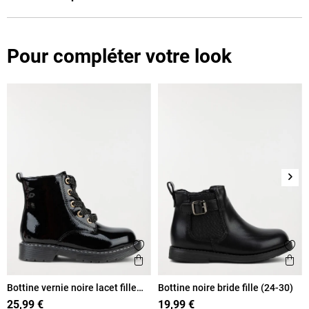
Pour compléter votre look
Suiv
Ajouter aux favoris
Ajout
Aperçu rapide
Ape
Bottine vernie noire lacet fille
Bottine noire bride fille (24-30)
(24-30)
25,99 €
19,99 €