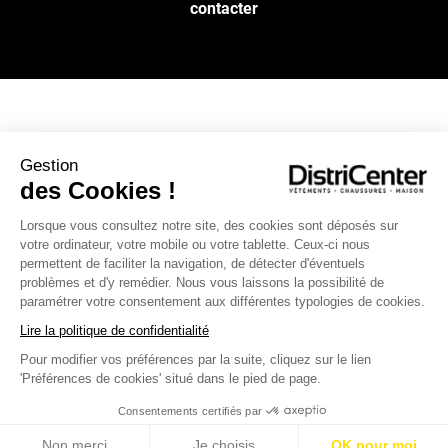
contacter
NOS SERVICES
Gestion
des Cookies !
INFOS PRATIQUES
Lorsque vous consultez notre site, des cookies sont déposés sur
votre ordinateur, votre mobile ou votre tablette. Ceux-ci nous
L’ENSEIGNE DISTRICENTER
permettent de faciliter la navigation, de détecter d'éventuels
Suivez-nous
problèmes et d'y remédier. Nous vous laissons la possibilité de
paramétrer votre consentement aux différentes typologies de cookies.
Lire la politique de confidentialité
Pour modifier vos préférences par la suite, cliquez sur le lien
Moyens de paiement
'Préférences de cookies' situé dans le pied de page.
Consentements certifiés par
Non merci
Je choisis
OK pour moi