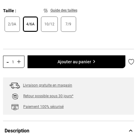
Taille
Guide des tailles
2/3A
4/6A
10/12
7/9
-
+
Ajo
Ajouter au panier
Livraison gratuite en magasin
Retour possible sous 30 jours*
Paiement 100% sécurisé
Description