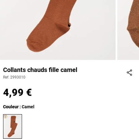
Collants chauds fille camel
Ref. 2993010
Part
4,99 €
Couleur
Couleur : Camel