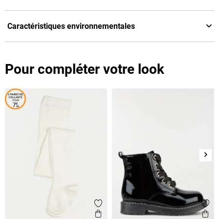
Caractéristiques environnementales
Pour compléter votre look
Suiv
Ajouter aux favoris
Ajout
Aperçu rapide
Ape