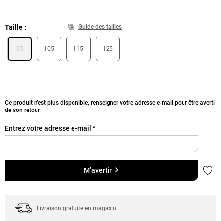
Taille
Guide des tailles
95
105
115
125
Ce produit n’est plus disponible, renseigner votre adresse e-mail pour être averti
de son retour
Entrez votre adresse e-mail
*
Ajou
M’avertir
Livraison gratuite en magasin