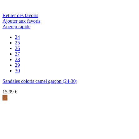
Retirer des favoris
Ajouter aux favoris
Aperçu rapide
24
25
26
27
28
29
30
Sandales coloris camel garçon (24-30)
15,99 €