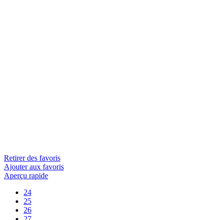
Retirer des favoris
Ajouter aux favoris
Aperçu rapide
24
25
26
27