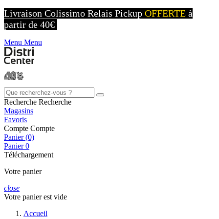
Livraison Colissimo Relais Pickup
OFFERTE
à
partir de 40€
Menu
Menu
Recherche
Recherche
Magasins
Favoris
Compte
Compte
Panier (0)
Panier
0
Téléchargement
Votre panier
close
Votre panier est vide
Accueil