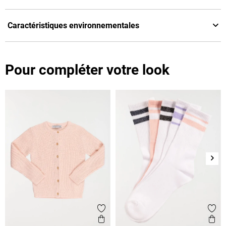
Caractéristiques environnementales
Pour compléter votre look
Suiv
Ajouter aux favoris
Ajout
Aperçu rapide
Ape