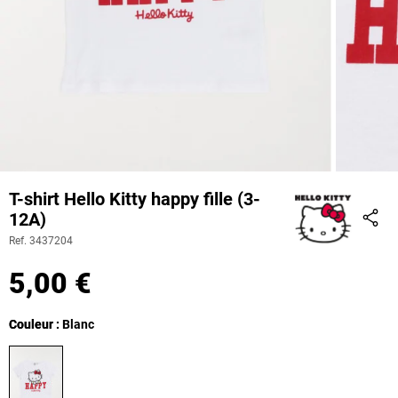
T-shirt Hello Kitty happy fille (3-
12A)
Part
Ref. 3437204
5,00 €
Couleur
Couleur : Blanc