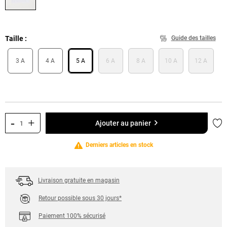
Taille
Guide des tailles
3 A
4 A
5 A
6 A
8 A
10 A
12 A
-
+
Ajo
Ajouter au panier
Derniers articles en stock
Livraison gratuite en magasin
Retour possible sous 30 jours*
Paiement 100% sécurisé