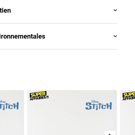
tien
vironnementales