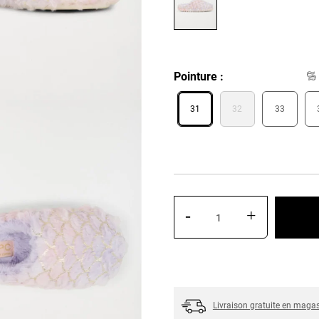
Pointure
31
32
33
-
+
Livraison gratuite en maga