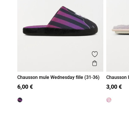
Ajouter aux fa
Aperçu rapi
Chausson mule Wednesday fille (31-36)
Chausson li
31
32
33
34
35
36
31
32
6,00 €
3,00 €