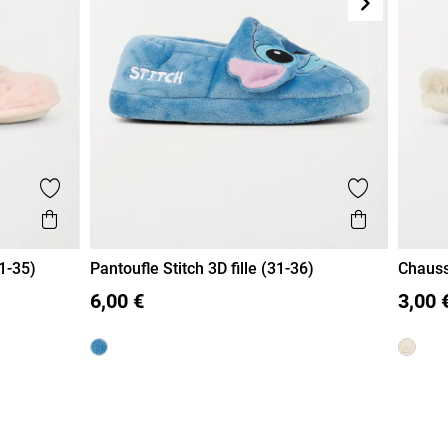
Suivant
Ajouter aux favoris
Ajouter aux
Aperçu rapide
Aperçu r
31-35)
Pantoufle Stitch 3D fille (31-36)
Chauss
31
32
33
34
35
36
31
6,00 €
3,00 