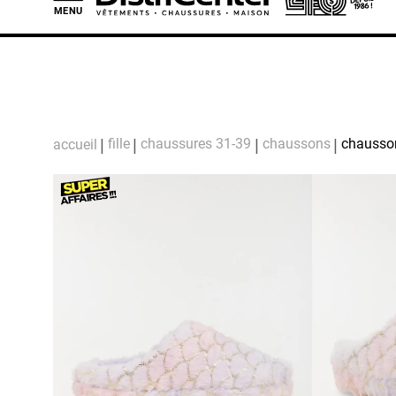
MENU
L
fille
chaussures 31-39
chaussons
chausson 
accueil