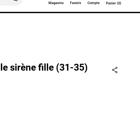
Magasins
Favoris
Compte
Panier (0)
0€
e sirène fille (31-35)
Partager