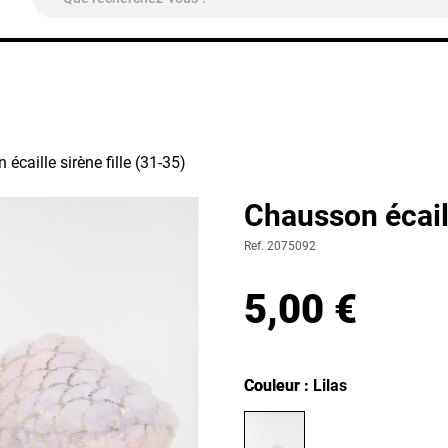
ivraison Colissimo Relais Pickup
OFFERTE
à partir de 4
écaille sirène fille (31-35)
Chausson écaill
Ref. 2075092
5,00 €
Couleur
Couleur : Lilas