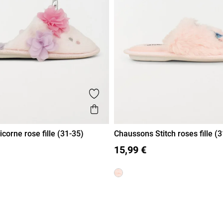
voris
Ajouter aux favoris
de
Aperçu rapide
corne rose fille (31-35)
Chaussons Stitch roses fille (
33
34
35
31
32
33
34
35
15,99 €