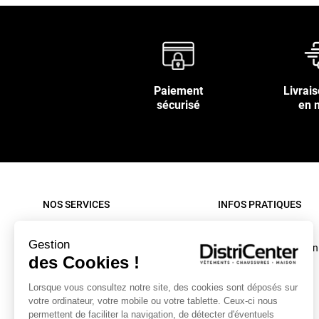
Paiement
Livrais
sécurisé
en 
NOS SERVICES
INFOS PRATIQUES
Paiement sécurisé
Rappel produit
Gestion
Nos livraisons
Conditions d'utilisation
des Cookies !
Retour sous 30 jours
C.G.V. site internet
Lorsque vous consultez notre site, des cookies sont déposés sur
Contactez-nous
C.G.V. Magasin
votre ordinateur, votre mobile ou votre tablette. Ceux-ci nous
Mon compte
Mentions légales
permettent de faciliter la navigation, de détecter d'éventuels