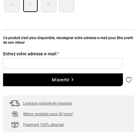
XL
S
M
L
Ce produit n’est plus disponible, renseigner votre adresse e-mail pour être averti
de son retour
Entrez votre adresse e-mail
*
Ajou
M’avertir
Livraison gratuite en magasin
Retour possible sous 30 jours*
Paiement 100% sécurisé