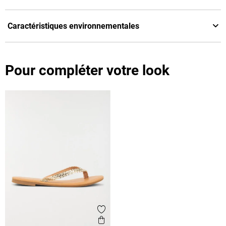
Caractéristiques environnementales
Pour compléter votre look
Ajouter aux favoris
Aperçu rapide