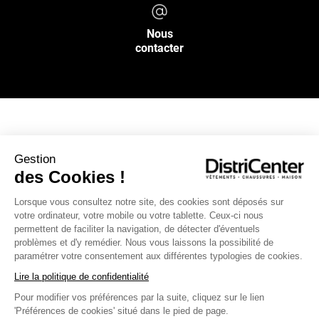
Nous
contacter
NOS SERVICES
Gestion
des Cookies !
INFOS PRATIQUES
Lorsque vous consultez notre site, des cookies sont déposés sur
votre ordinateur, votre mobile ou votre tablette. Ceux-ci nous
L’ENSEIGNE DISTRICENTER
permettent de faciliter la navigation, de détecter d'éventuels
Suivez-nous
problèmes et d'y remédier. Nous vous laissons la possibilité de
paramétrer votre consentement aux différentes typologies de cookies.
Lire la politique de confidentialité
Pour modifier vos préférences par la suite, cliquez sur le lien
Moyens de paiement
'Préférences de cookies' situé dans le pied de page.