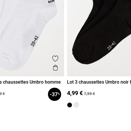
voris
Ajouter aux favoris
de
Aperçu rapide
res chaussettes Umbro homme
Lot 3 chaussettes Umbro noi
3/46
39/42
43/46
4,99 €
9 €
7,99 €
-37
%