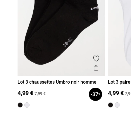
Ajouter aux fa
Aperçu rapi
Lot 3 chaussettes Umbro noir homme
Lot 3 pai
39/42
43/46
39/42
4
4,99 €
4,99 €
7,99 €
7,9
-37
%