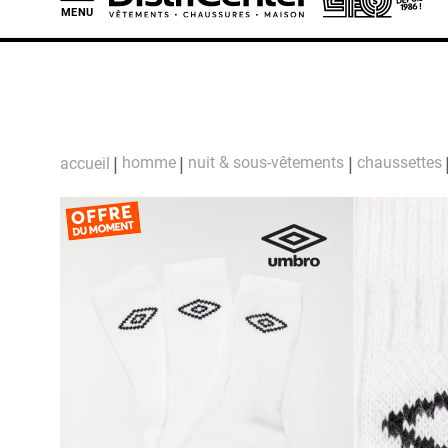
MENU
L
homme
nuit & sous-vêtements
chaussettes
accueil