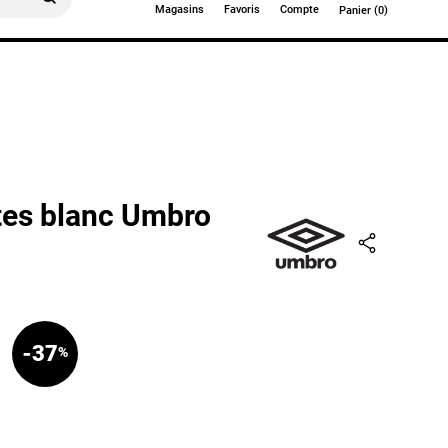
Magasins
Favoris
Compte
Panier (0)
0€
tes blanc Umbro
Partager
-37
%