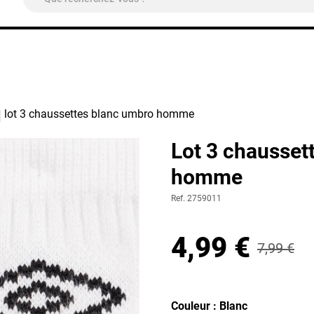
ivraison Colissimo Relais Pickup
OFFERTE
à partir de 4
lot 3 chaussettes blanc umbro homme
Lot 3 chausset
homme
Ref. 2759011
4,99 €
7,99 €
Couleur : Blanc