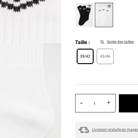
Taille
Guide des tailles
39/42
43/46
-
+
Livraison gratuite en maga