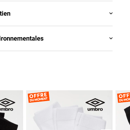
tien
vironnementales