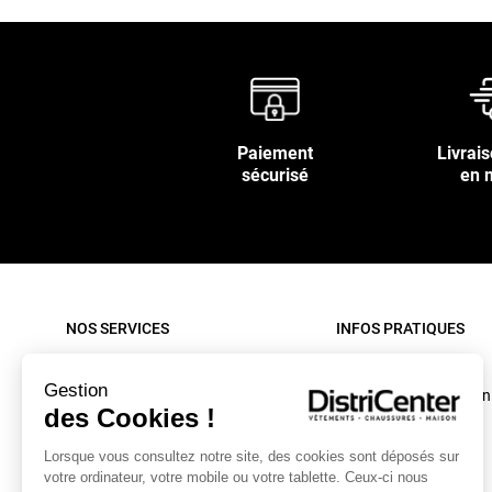
Paiement
Livrais
sécurisé
en 
NOS SERVICES
INFOS PRATIQUES
Paiement sécurisé
Rappel produit
Gestion
Nos livraisons
Conditions d'utilisation
des Cookies !
Retour sous 30 jours
C.G.V. site internet
Lorsque vous consultez notre site, des cookies sont déposés sur
Contactez-nous
C.G.V. Magasin
votre ordinateur, votre mobile ou votre tablette. Ceux-ci nous
Mon compte
Mentions légales