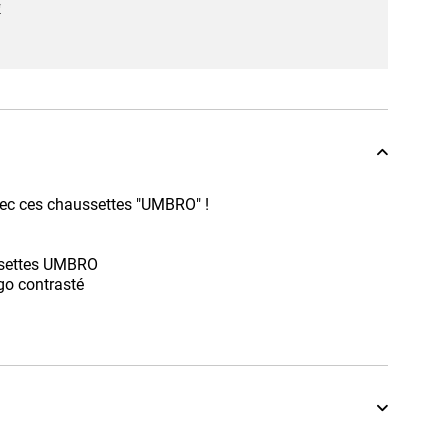
*
vec ces chaussettes "UMBRO" !
ussettes UMBRO
go contrasté