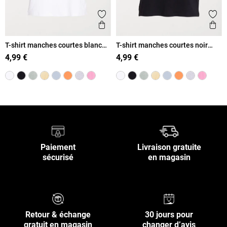
Ajouter aux favoris
Ajout
Aperçu rapide
Ape
T-shirt manches courtes blanc
T-shirt manches courtes noir
femme
femme
4,99 €
4,99 €
Paiement
Livraison gratuite
sécurisé
en magasin
Retour & échange
30 jours pour
gratuit en magasin
changer d’avis