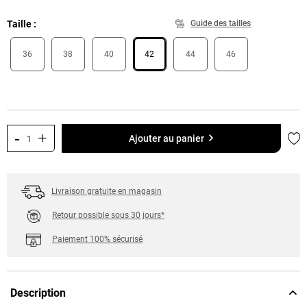
Taille
Guide des tailles
36
38
40
42
44
46
-
+
Ajo
Ajouter au panier
Livraison gratuite en magasin
Retour possible sous 30 jours*
Paiement 100% sécurisé
Description