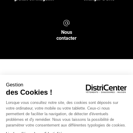
Nous
contacter
NOS SERVICES
Gestion
des Cookies !
INFOS PRATIQUES
Lorsque vous consultez notre site, des cookies sont déposés sur
votre ordinateur, votre mobile ou votre tablette. Ceux-ci nous
L’ENSEIGNE DISTRICENTER
permettent de faciliter la navigation, de détecter d'éventuels
Suivez-nous
problèmes et d'y remédier. Nous vous laissons la possibilité de
paramétrer votre consentement aux différentes typologies de cookies.