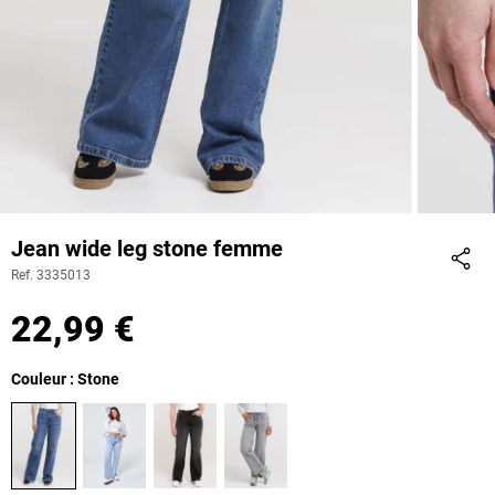
Jean wide leg stone femme
Ref. 3335013
Part
22,99 €
Couleur : Stone