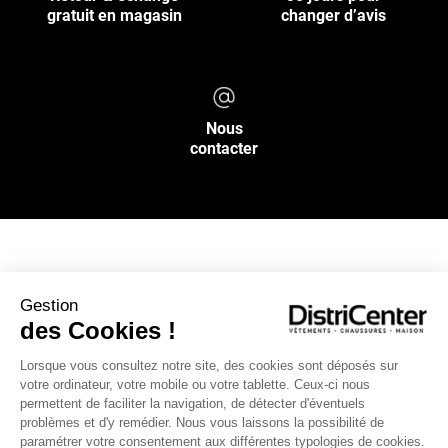
gratuit en magasin
changer d’avis
Nous
contacter
NOS SERVICES
Gestion
des Cookies !
INFOS PRATIQUES
Lorsque vous consultez notre site, des cookies sont déposés sur
votre ordinateur, votre mobile ou votre tablette. Ceux-ci nous
L’ENSEIGNE DISTRICENTER
permettent de faciliter la navigation, de détecter d'éventuels
Suivez-nous
problèmes et d'y remédier. Nous vous laissons la possibilité de
paramétrer votre consentement aux différentes typologies de cookies.