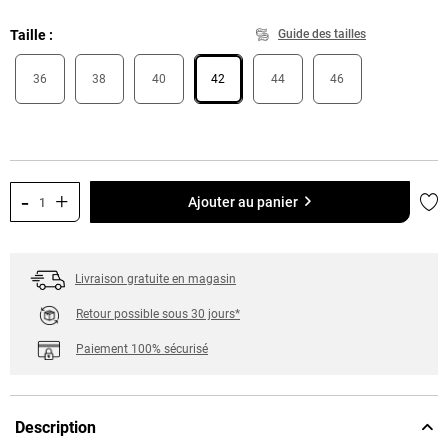
Taille
Guide des tailles
36
38
40
42
44
46
-
+
Ajo
Ajouter au panier
Livraison gratuite en magasin
Retour possible sous 30 jours*
Paiement 100% sécurisé
Description