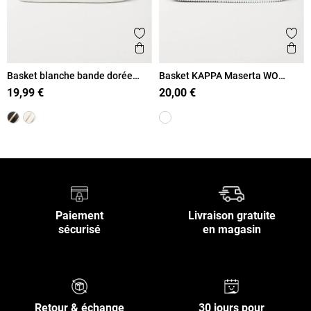
Ajouter aux favoris
Ajout
Aperçu rapide
Ape
Basket blanche bande dorée
Basket KAPPA Maserta WO
femme (36-41)
femme (36-41)
19,99 €
20,00 €
Paiement
Livraison gratuite
sécurisé
en magasin
Retour & échange
30 jours pour