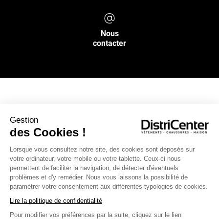
Nous
contacter
NOS SERVICES
Gestion
des Cookies !
INFOS PRATIQUES
Lorsque vous consultez notre site, des cookies sont déposés sur
votre ordinateur, votre mobile ou votre tablette. Ceux-ci nous
L’ENSEIGNE DISTRICENTER
permettent de faciliter la navigation, de détecter d'éventuels
Suivez-nous
problèmes et d'y remédier. Nous vous laissons la possibilité de
paramétrer votre consentement aux différentes typologies de cookies.
Lire la politique de confidentialité
Pour modifier vos préférences par la suite, cliquez sur le lien
Moyens de paiement