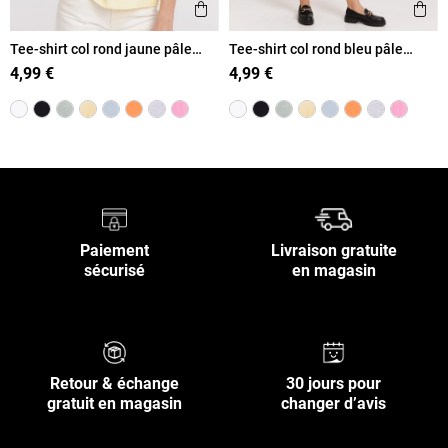
Ajouter aux favoris
Ajout
Aperçu rapide
Ape
Tee-shirt col rond jaune pâle
Tee-shirt col rond bleu pâle
femme
femme
4,99 €
4,99 €
Paiement
Livraison gratuite
sécurisé
en magasin
Retour & échange
30 jours pour
gratuit en magasin
changer d’avis