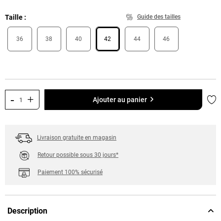
Taille
Guide des tailles
36
38
40
42
44
46
-
+
Ajo
Ajouter au panier
Livraison gratuite en magasin
Retour possible sous 30 jours*
Paiement 100% sécurisé
Description