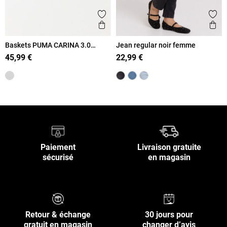
Ajouter aux favoris
Ajout
Aperçu rapide
Ape
Baskets PUMA CARINA 3.0
Jean regular noir femme
femme (36-39)
45,99 €
22,99 €
Paiement
Livraison gratuite
sécurisé
en magasin
Retour & échange
30 jours pour
gratuit en magasin
changer d’avis