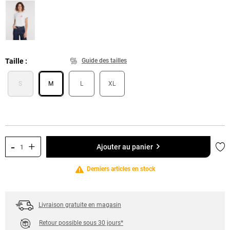
Taille
Guide des tailles
S
M
L
XL
-
+
Ajo
Ajouter au panier
Derniers articles en stock
Livraison gratuite en magasin
Retour possible sous 30 jours*