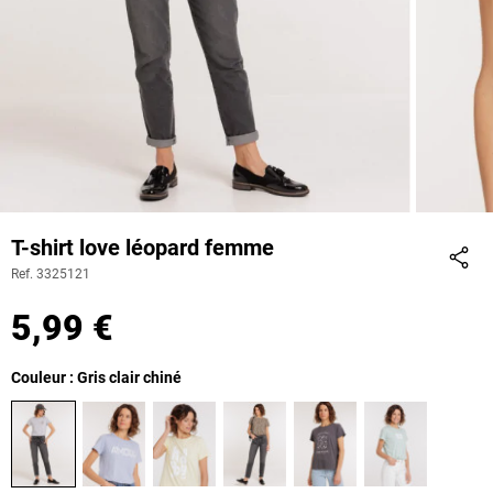
T-shirt love léopard femme
Ref. 3325121
Part
5,99 €
Couleur : Gris clair chiné