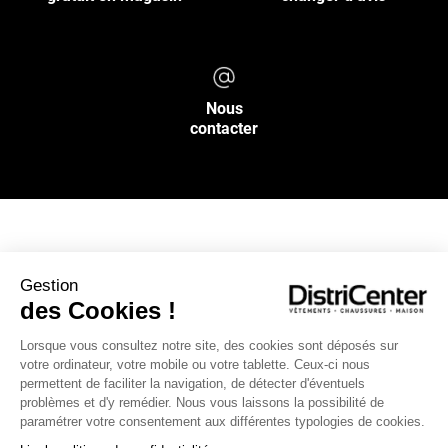
Nous
contacter
NOS SERVICES
Gestion
des Cookies !
INFOS PRATIQUES
Lorsque vous consultez notre site, des cookies sont déposés sur
votre ordinateur, votre mobile ou votre tablette. Ceux-ci nous
L’ENSEIGNE DISTRICENTER
permettent de faciliter la navigation, de détecter d'éventuels
Suivez-nous
problèmes et d'y remédier. Nous vous laissons la possibilité de
paramétrer votre consentement aux différentes typologies de cookies.