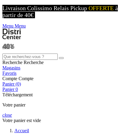
Livraison Colissimo Relais Pickup
OFFERTE
à
partir de 40€
Menu
Menu
Recherche
Recherche
Magasins
Favoris
Compte
Compte
Panier (0)
Panier
0
Téléchargement
Votre panier
close
Votre panier est vide
Accueil