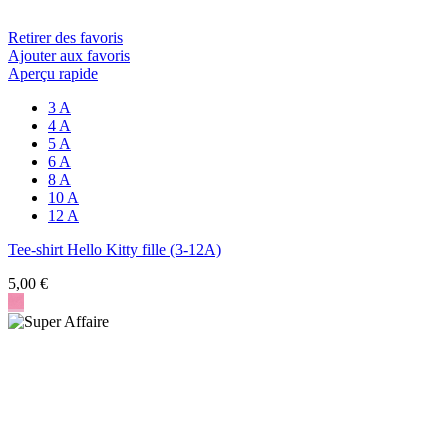
Retirer des favoris
Ajouter aux favoris
Aperçu rapide
3 A
4 A
5 A
6 A
8 A
10 A
12 A
Tee-shirt Hello Kitty fille (3-12A)
5,00 €