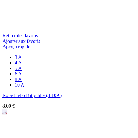
Retirer des favoris
Ajouter aux favoris
Aperçu rapide
3 A
4 A
5 A
6 A
8 A
10 A
Robe Hello Kitty fille (3-10A)
8,00 €