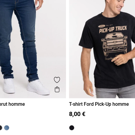
voris
Ajouter aux favoris
de
Aperçu rapide
 brut homme
T-shirt Ford Pick-Up homme
40
42
44
46
48
S
M
L
XL
XXL
8,00 €