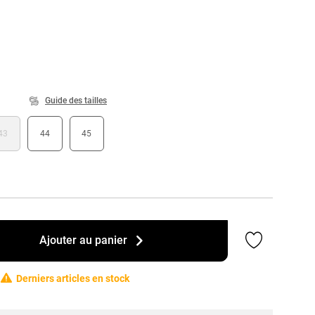
Guide des tailles
43
44
45
Ajouter a
Ajouter au panier
Derniers articles en stock