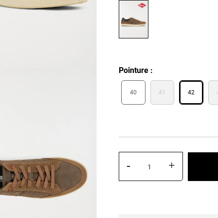
Pointure
40
41
42
-
+