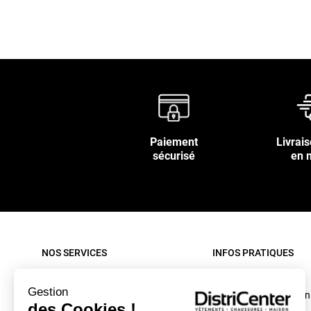
Paiement
Livrais
sécurisé
en 
NOS SERVICES
INFOS PRATIQUES
Paiement sécurisé
Rappel produit
Gestion
Nos livraisons
Conditions d'utilisation
des Cookies !