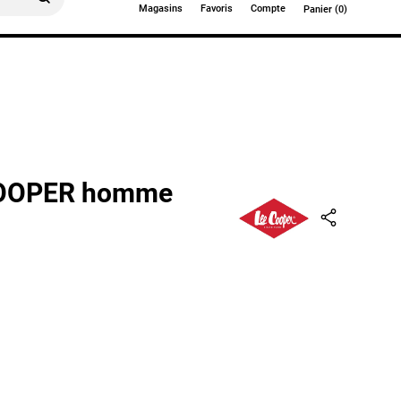
Magasins
Favoris
Compte
Panier (0)
0€
COOPER homme
)
Partager