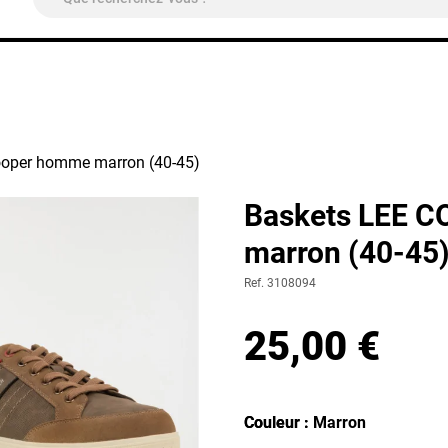
ivraison Colissimo Relais Pickup
OFFERTE
à partir de 4
cooper homme marron (40-45)
Baskets LEE 
marron (40-45
Ref. 3108094
25,00 €
Couleur
Couleur : Marron