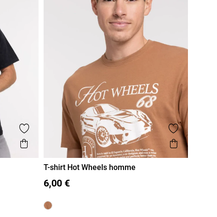
Ajouter aux favoris
Ajouter aux
Aperçu rapide
Aperçu r
T-shirt Hot Wheels homme
S
M
L
XL
XXL
6,00 €