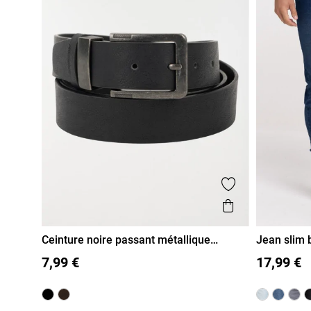
Ajouter aux fa
Aperçu rapi
Ceinture noire passant métallique
Jean slim
homme
95
105
115
125
36
38
7,99 €
17,99 €