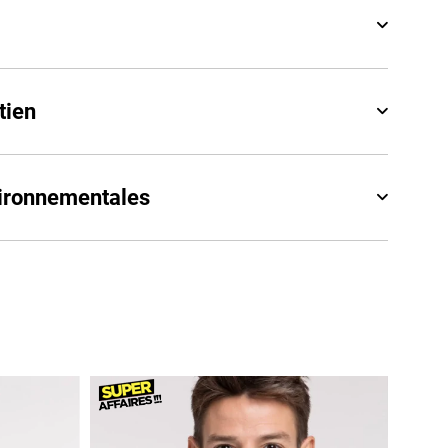
tien
vironnementales