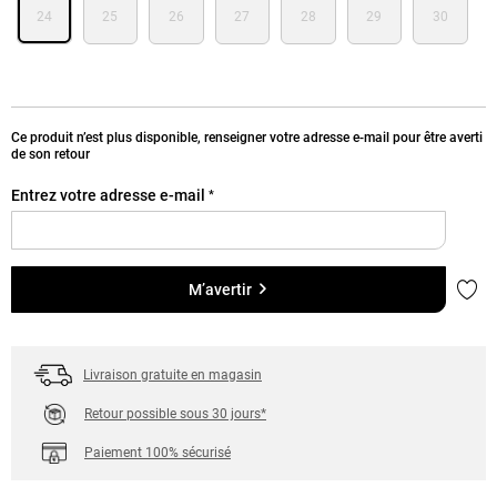
24
25
26
27
28
29
30
Ce produit n’est plus disponible, renseigner votre adresse e-mail pour être averti
de son retour
Entrez votre adresse e-mail
*
Ajou
M’avertir
Livraison gratuite en magasin
Retour possible sous 30 jours*
Paiement 100% sécurisé