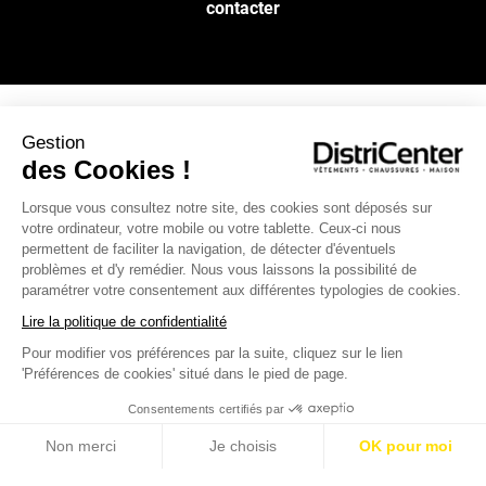
contacter
Gestion
NOS SERVICES
des Cookies !
Lorsque vous consultez notre site, des cookies sont déposés sur
INFOS PRATIQUES
votre ordinateur, votre mobile ou votre tablette. Ceux-ci nous
permettent de faciliter la navigation, de détecter d'éventuels
L’ENSEIGNE DISTRICENTER
problèmes et d'y remédier. Nous vous laissons la possibilité de
paramétrer votre consentement aux différentes typologies de cookies.
Suivez-nous
Lire la politique de confidentialité
Pour modifier vos préférences par la suite, cliquez sur le lien
'Préférences de cookies' situé dans le pied de page.
Moyens de paiement
Consentements certifiés par
Non merci
Je choisis
OK pour moi
Axeptio consent
Plateforme de Gestion du Consentement : Personnalisez vos O