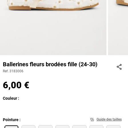
Ballerines fleurs brodées fille (24-30)
Ref. 3183006
Part
6,00 €
Couleur
Pointure
Guide des tailles