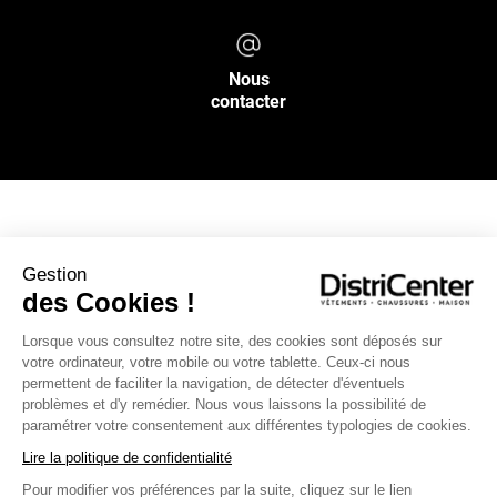
Nous
contacter
NOS SERVICES
Gestion
des Cookies !
INFOS PRATIQUES
Lorsque vous consultez notre site, des cookies sont déposés sur
votre ordinateur, votre mobile ou votre tablette. Ceux-ci nous
L’ENSEIGNE DISTRICENTER
permettent de faciliter la navigation, de détecter d'éventuels
Suivez-nous
problèmes et d'y remédier. Nous vous laissons la possibilité de
paramétrer votre consentement aux différentes typologies de cookies.
Lire la politique de confidentialité
Pour modifier vos préférences par la suite, cliquez sur le lien
Moyens de paiement