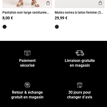
Ajouter aux favoris
Ajout
Aperçu rapide
Ape
Pantalon noir large ceinturée
Mules noires à talon femme (36-
femme
41)
8,00 €
29,99 €
Paiement
Livraison gratuite
sécurisé
en magasin
Retour & échange
30 jours pour
gratuit en magasin
changer d’avis