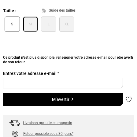
Taille
Guide des tailles
S
M
L
XL
Ce produit n’est plus disponible, renseigner votre adresse e-mail pour être averti
de son retour
Entrez votre adresse e-mail
*
Ajou
M’avertir
Livraison gratuite en magasin
Retour possible sous 30 jours*