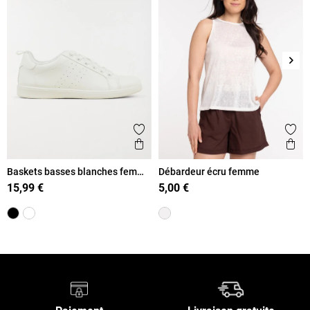
Suiv
Ajouter aux favoris
Ajout
Aperçu rapide
Ape
Baskets basses blanches femme
Débardeur écru femme
(36-41)
15,99 €
5,00 €