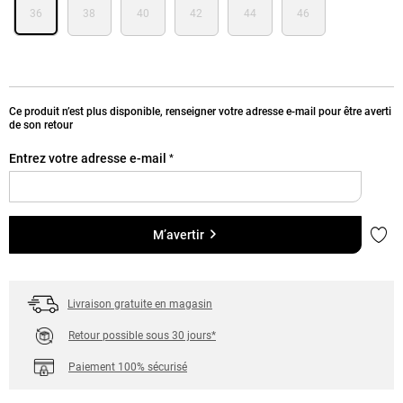
36
38
40
42
44
46
Ce produit n’est plus disponible, renseigner votre adresse e-mail pour être averti
de son retour
Entrez votre adresse e-mail
*
Ajou
M’avertir
Livraison gratuite en magasin
Retour possible sous 30 jours*
Paiement 100% sécurisé