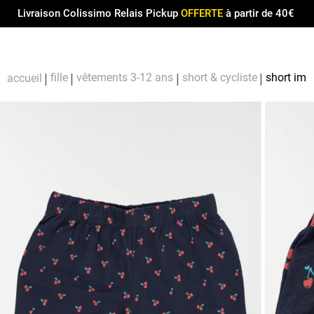
Menu
0
Livraison Colissimo Relais Pickup
OFFERTE
à partir de 40€
Compt
Pa
fille
vêtements 3-12 ans
short & cycliste
short impr
accueil