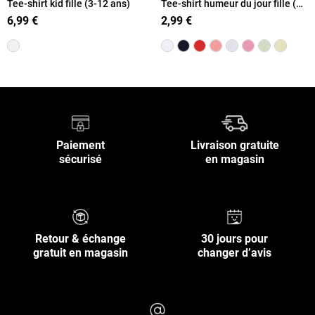
Tee-shirt kid fille (3-12 ans)
Tee-shirt humeur du jour fille (3-
12A)
6,99 €
2,99 €
Paiement
Livraison gratuite
sécurisé
en magasin
Retour & échange
30 jours pour
gratuit en magasin
changer d’avis