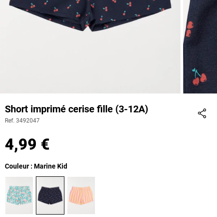
Short imprimé cerise fille (3-12A)
Ref. 3492047
Part
4,99 €
Couleur : Marine Kid