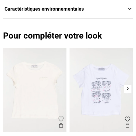
Caractéristiques environnementales
Pour compléter votre look
Suiv
Ajouter aux favoris
Ajout
Aperçu rapide
Ape