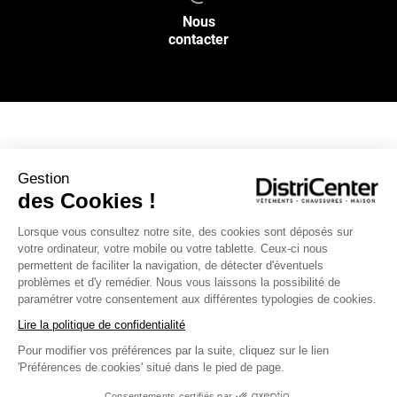
Nous
contacter
NOS SERVICES
Gestion
des Cookies !
INFOS PRATIQUES
Lorsque vous consultez notre site, des cookies sont déposés sur
votre ordinateur, votre mobile ou votre tablette. Ceux-ci nous
L’ENSEIGNE DISTRICENTER
permettent de faciliter la navigation, de détecter d'éventuels
Suivez-nous
problèmes et d'y remédier. Nous vous laissons la possibilité de
paramétrer votre consentement aux différentes typologies de cookies.
Lire la politique de confidentialité
Pour modifier vos préférences par la suite, cliquez sur le lien
Moyens de paiement
'Préférences de cookies' situé dans le pied de page.
Consentements certifiés par