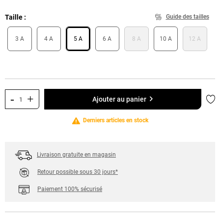
Taille
Guide des tailles
3 A
4 A
5 A
6 A
8 A
10 A
12 A
-
+
Ajo
Ajouter au panier
Derniers articles en stock
Livraison gratuite en magasin
Retour possible sous 30 jours*
Paiement 100% sécurisé