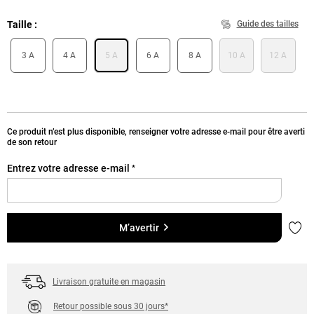
Taille
Guide des tailles
3 A
4 A
5 A
6 A
8 A
10 A
12 A
Ce produit n’est plus disponible, renseigner votre adresse e-mail pour être averti
de son retour
Entrez votre adresse e-mail
*
Ajou
M’avertir
Livraison gratuite en magasin
Retour possible sous 30 jours*