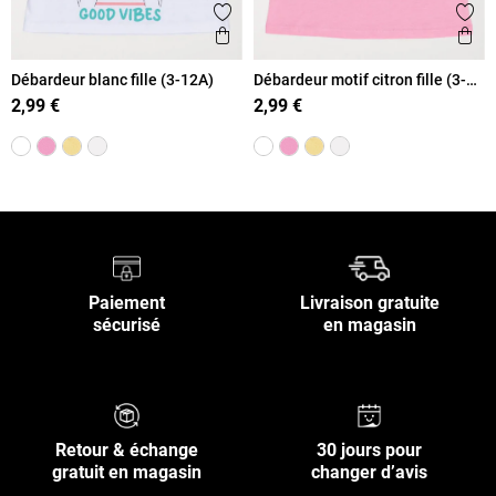
Ajouter aux favoris
Ajout
Aperçu rapide
Ape
Débardeur blanc fille (3-12A)
Débardeur motif citron fille (3-
12A)
2,99 €
2,99 €
Paiement
Livraison gratuite
sécurisé
en magasin
Retour & échange
30 jours pour
gratuit en magasin
changer d’avis