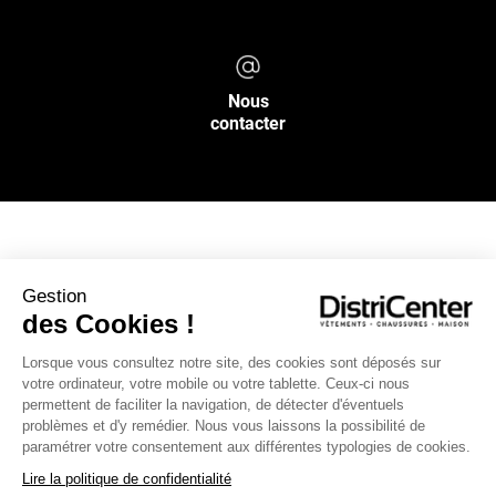
Nous
contacter
NOS SERVICES
Gestion
des Cookies !
INFOS PRATIQUES
Lorsque vous consultez notre site, des cookies sont déposés sur
votre ordinateur, votre mobile ou votre tablette. Ceux-ci nous
L’ENSEIGNE DISTRICENTER
permettent de faciliter la navigation, de détecter d'éventuels
Suivez-nous
problèmes et d'y remédier. Nous vous laissons la possibilité de
paramétrer votre consentement aux différentes typologies de cookies.
Lire la politique de confidentialité