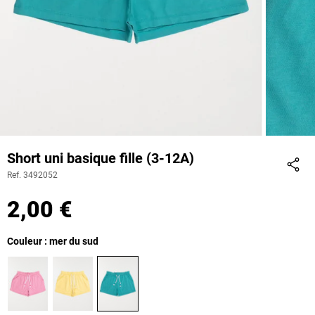
Short uni basique fille (3-12A)
Ref. 3492052
Part
2,00 €
Couleur : mer du sud