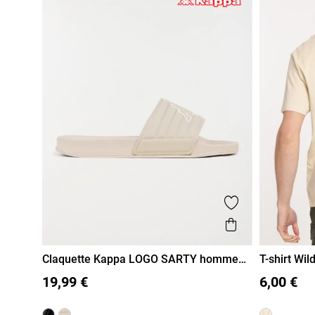
Ajouter aux fa
Aperçu rapi
Claquette Kappa LOGO SARTY homme
T-shirt Wi
(40-46)
40
41
42
43
44
45
46
M
L
19,99 €
6,00 €