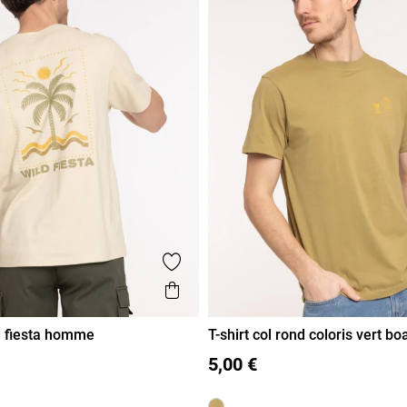
voris
Ajouter aux favoris
de
Aperçu rapide
ld fiesta homme
T-shirt col rond coloris vert 
XL
XXL
M
L
XL
XXL
5,00 €