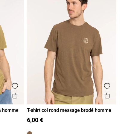
Ajouter aux favoris
Ajouter aux
Aperçu rapide
Aperçu r
boa homme
T-shirt col rond message brodé homme
M
L
XL
XXL
6,00 €