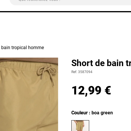
ivraison Colissimo Relais Pickup
OFFERTE
à partir de 4
e bain tropical homme
Short de bain 
Ref. 3587094
12,99 €
Couleur
Couleur : boa green