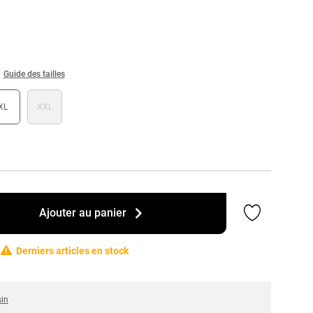
Guide des tailles
XL
XXL
Ajouter a
Ajouter au panier
Derniers articles en stock
sin