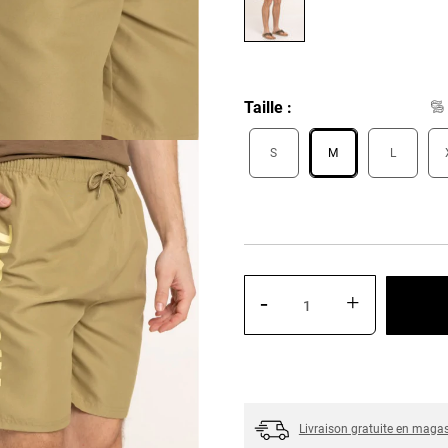
Taille
S
M
L
-
+
Livraison gratuite en maga