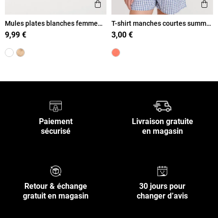
Ajouter aux favoris
Ajout
Aperçu rapide
Ape
Mules plates blanches femme
T-shirt manches courtes summer
(36-41)
femme
9,99 €
3,00 €
Paiement
Livraison gratuite
sécurisé
en magasin
Retour & échange
30 jours pour
gratuit en magasin
changer d’avis