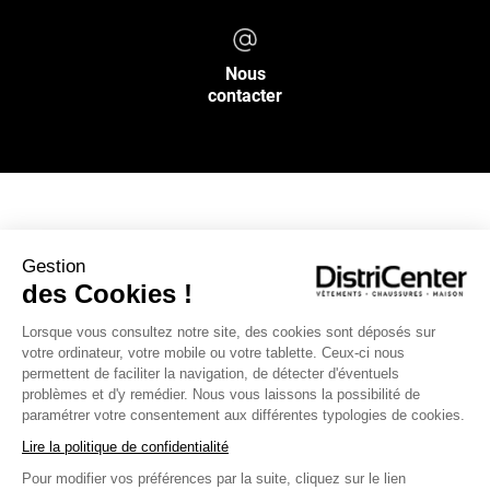
Nous
contacter
NOS SERVICES
Gestion
des Cookies !
INFOS PRATIQUES
Lorsque vous consultez notre site, des cookies sont déposés sur
votre ordinateur, votre mobile ou votre tablette. Ceux-ci nous
L’ENSEIGNE DISTRICENTER
permettent de faciliter la navigation, de détecter d'éventuels
Suivez-nous
problèmes et d'y remédier. Nous vous laissons la possibilité de
paramétrer votre consentement aux différentes typologies de cookies.
Lire la politique de confidentialité
Pour modifier vos préférences par la suite, cliquez sur le lien
Moyens de paiement