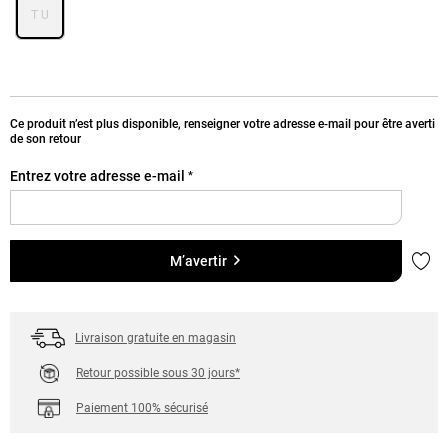
T U
Ce produit n’est plus disponible, renseigner votre adresse e-mail pour être averti
de son retour
Entrez votre adresse e-mail
*
Ajou
M’avertir
Livraison gratuite en magasin
Retour possible sous 30 jours*
Paiement 100% sécurisé