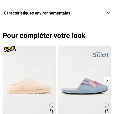
Caractéristiques environnementales
Pour compléter votre look
Suiv
Ajouter aux favoris
Ajout
Aperçu rapide
Ape