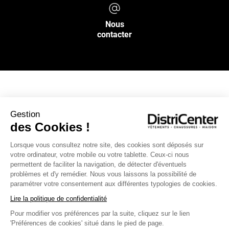
Nous
contacter
NOS SERVICES
Gestion
des Cookies !
INFOS PRATIQUES
Lorsque vous consultez notre site, des cookies sont déposés sur
votre ordinateur, votre mobile ou votre tablette. Ceux-ci nous
L’ENSEIGNE DISTRICENTER
permettent de faciliter la navigation, de détecter d'éventuels
Suivez-nous
problèmes et d'y remédier. Nous vous laissons la possibilité de
paramétrer votre consentement aux différentes typologies de cookies.
Lire la politique de confidentialité
Pour modifier vos préférences par la suite, cliquez sur le lien
Moyens de paiement
'Préférences de cookies' situé dans le pied de page.