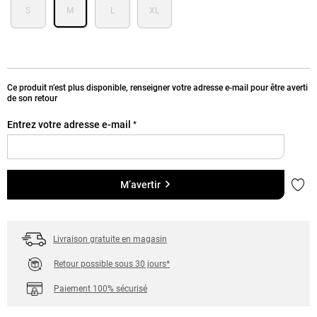
S
M
L
XL
Ce produit n’est plus disponible, renseigner votre adresse e-mail pour être averti
de son retour
Entrez votre adresse e-mail
*
Ajou
M’avertir
Livraison gratuite en magasin
Retour possible sous 30 jours*
Paiement 100% sécurisé