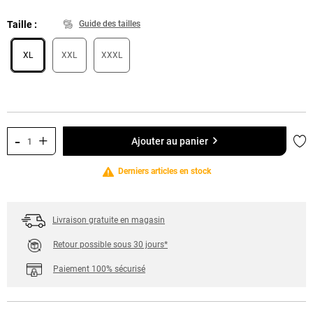
Taille
Guide des tailles
XL
XXL
XXXL
-
+
Ajo
Ajouter au panier
Derniers articles en stock
Livraison gratuite en magasin
Retour possible sous 30 jours*
Paiement 100% sécurisé