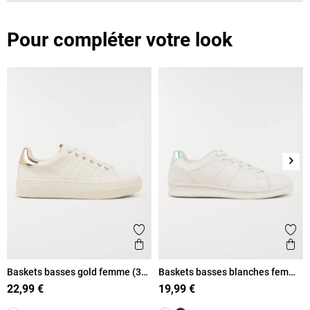
Pour compléter votre look
Suiv
Ajouter aux favoris
Ajout
Aperçu rapide
Ape
Baskets basses gold femme (36-
Baskets basses blanches femme
41)
(36-42)
22,99 €
19,99 €