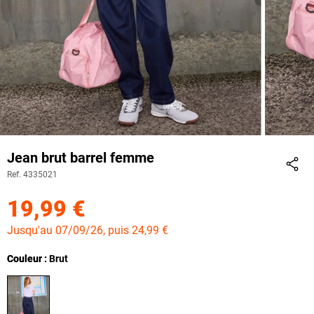
Jean brut barrel femme
Ref. 4335021
Part
19,99 €
Jusqu'au 07/09/26, puis 24,99 €
Couleur
Couleur : Brut