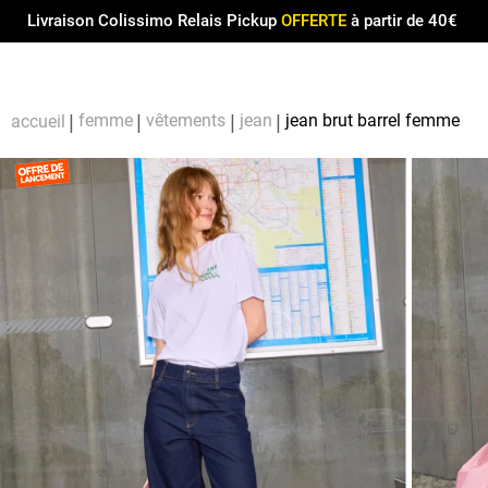
Menu
0
Livraison Colissimo Relais Pickup
OFFERTE
à partir de 40€
Compt
Pa
femme
vêtements
jean
jean brut barrel femme
accueil