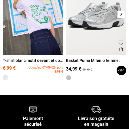
Suiv
Ajouter aux favoris
Ajout
Aperçu rapide
Ape
T-shirt blanc motif devant et dos
Basket Puma Milenio femme
femme
(36-39)
6,99 €
Jusqu'au 07/09/26, puis
34,99 €
49,99 €
%
-30
9,99 €
Paiement
Livraison gratuite
sécurisé
en magasin