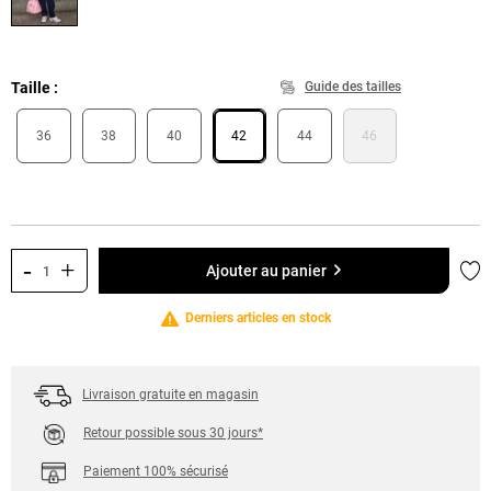
Taille
Guide des tailles
36
38
40
42
44
46
-
+
Ajo
Ajouter au panier
Derniers articles en stock
Livraison gratuite en magasin
Retour possible sous 30 jours*
Paiement 100% sécurisé