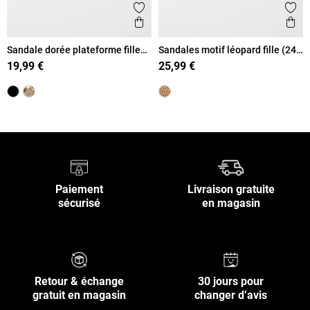
Ajouter aux favoris
Ajout
Aperçu rapide
Ape
Sandale dorée plateforme fille
Sandales motif léopard fille (24-
(31-36)
30)
19,99 €
25,99 €
Paiement
Livraison gratuite
sécurisé
en magasin
Retour & échange
30 jours pour
gratuit en magasin
changer d’avis