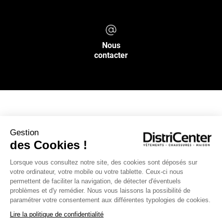
Nous
contacter
NOS SERVICES
Gestion
des Cookies !
INFOS PRATIQUES
Lorsque vous consultez notre site, des cookies sont déposés sur
votre ordinateur, votre mobile ou votre tablette. Ceux-ci nous
L’ENSEIGNE DISTRICENTER
permettent de faciliter la navigation, de détecter d'éventuels
Suivez-nous
problèmes et d'y remédier. Nous vous laissons la possibilité de
paramétrer votre consentement aux différentes typologies de cookies.
Lire la politique de confidentialité