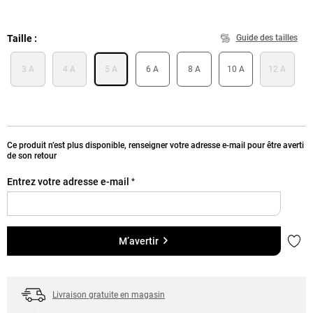
Taille
Guide des tailles
3 A
4 A
5 A
6 A
8 A
10 A
12 A
Ce produit n’est plus disponible, renseigner votre adresse e-mail pour être averti
de son retour
Entrez votre adresse e-mail
*
Ajou
M’avertir
Livraison gratuite en magasin