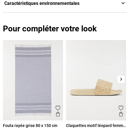
Caractéristiques environnementales
Pour compléter votre look
Suiv
Ajouter aux favoris
Ajout
Aperçu rapide
Ape
Fouta rayée grise 80 x 150 cm
Claquettes motif léopard femme