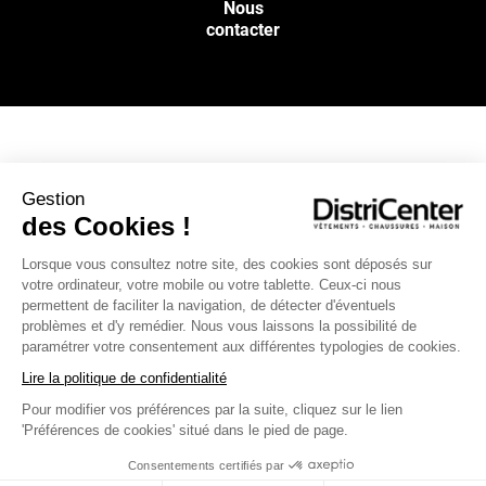
Nous
contacter
NOS SERVICES
Gestion
des Cookies !
INFOS PRATIQUES
Lorsque vous consultez notre site, des cookies sont déposés sur
votre ordinateur, votre mobile ou votre tablette. Ceux-ci nous
L’ENSEIGNE DISTRICENTER
permettent de faciliter la navigation, de détecter d'éventuels
Suivez-nous
problèmes et d'y remédier. Nous vous laissons la possibilité de
paramétrer votre consentement aux différentes typologies de cookies.
Lire la politique de confidentialité
Pour modifier vos préférences par la suite, cliquez sur le lien
Moyens de paiement
'Préférences de cookies' situé dans le pied de page.
Consentements certifiés par