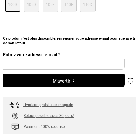
100D
105D
105E
110E
110D
Ce produit n’est plus disponible, renseigner votre adresse e-mail pour être averti
de son retour
Entrez votre adresse e-mail
*
Ajou
M’avertir
Livraison gratuite en magasin
Retour possible sous 30 jours*
Paiement 100% sécurisé