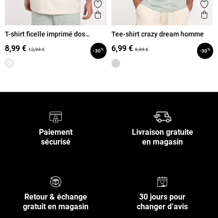
Ajouter aux favoris
Ajout
Aperçu rapide
Ape
T-shirt ficelle imprimé dos
Tee-shirt crazy dream homme
homme
8,99 €
6,99 €
12,99 €
9,99 €
%
%
-30
-30
Paiement
Livraison gratuite
sécurisé
en magasin
Retour & échange
30 jours pour
gratuit en magasin
changer d’avis