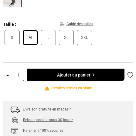
Taille
Guide des tailles
S
M
L
XL
XXL
-
+
Ajo
Ajouter au panier
Derniers articles en stock
Livraison gratuite en magasin
Retour possible sous 30 jours*
Paiement 100% sécurisé