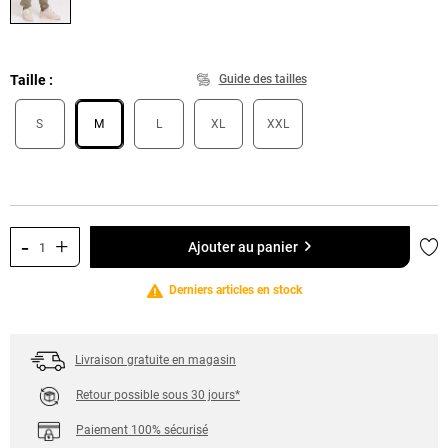
Taille
Guide des tailles
S
M
L
XL
XXL
-
+
Ajo
Ajouter au panier
Derniers articles en stock
Livraison gratuite en magasin
Retour possible sous 30 jours*
Paiement 100% sécurisé