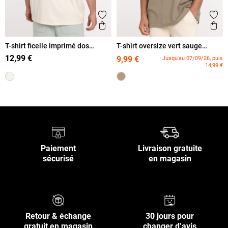
Ajouter aux favoris
Ajout
Aperçu rapide
Ape
T-shirt ficelle imprimé dos
T-shirt oversize vert sauge
homme
homme
12,99 €
9,99 €
Jusqu'au 07/09/26, puis
14,99 €
Paiement
Livraison gratuite
sécurisé
en magasin
Retour & échange
30 jours pour
gratuit en magasin
changer d’avis