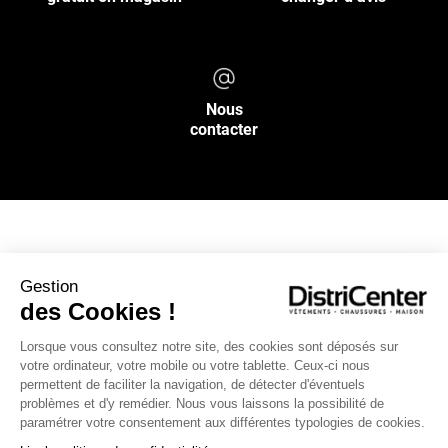
Nous
contacter
NOS SERVICES
Gestion
des Cookies !
INFOS PRATIQUES
Lorsque vous consultez notre site, des cookies sont déposés sur
votre ordinateur, votre mobile ou votre tablette. Ceux-ci nous
L’ENSEIGNE DISTRICENTER
permettent de faciliter la navigation, de détecter d'éventuels
Suivez-nous
problèmes et d'y remédier. Nous vous laissons la possibilité de
paramétrer votre consentement aux différentes typologies de cookies.