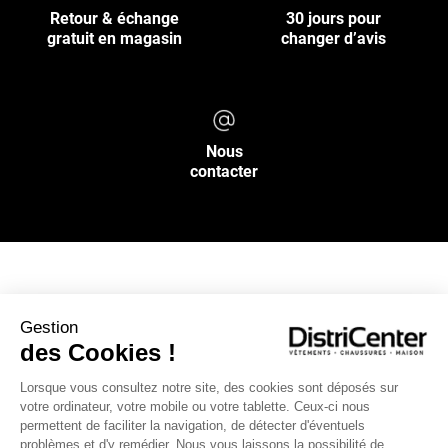
Retour & échange
30 jours pour
gratuit en magasin
changer d’avis
Nous
contacter
NOS SERVICES
Gestion
des Cookies !
INFOS PRATIQUES
Lorsque vous consultez notre site, des cookies sont déposés sur
votre ordinateur, votre mobile ou votre tablette. Ceux-ci nous
L’ENSEIGNE DISTRICENTER
permettent de faciliter la navigation, de détecter d'éventuels
Suivez-nous
problèmes et d'y remédier. Nous vous laissons la possibilité de