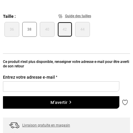
Taille
Guide des tailles
36
38
40
42
44
Ce produit n’est plus disponible, renseigner votre adresse e-mail pour être averti
de son retour
Entrez votre adresse e-mail
*
Ajou
M’avertir
Livraison gratuite en magasin