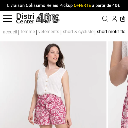
Livraison Colissimo Relais Pickup
OFFERTE
à partir de 40€
Menu
0
Compt
Pa
femme
vêtements
short & cycliste
short motif flo
accueil