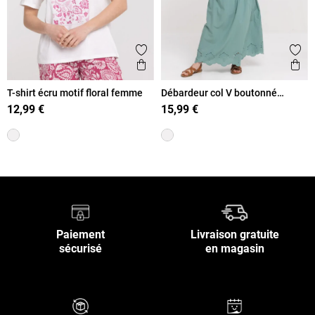
Ajouter aux favoris
Ajout
Aperçu rapide
Ape
T-shirt écru motif floral femme
Débardeur col V boutonné
femme
12,99 €
15,99 €
Paiement
Livraison gratuite
sécurisé
en magasin