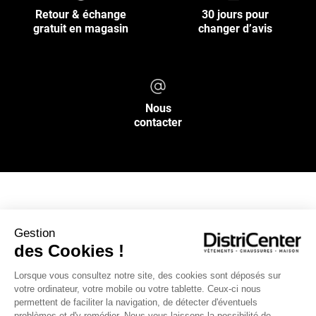
Retour & échange
30 jours pour
gratuit en magasin
changer d’avis
Nous
contacter
NOS SERVICES
Gestion
des Cookies !
INFOS PRATIQUES
Lorsque vous consultez notre site, des cookies sont déposés sur
votre ordinateur, votre mobile ou votre tablette. Ceux-ci nous
L’ENSEIGNE DISTRICENTER
permettent de faciliter la navigation, de détecter d'éventuels
Suivez-nous
problèmes et d'y remédier. Nous vous laissons la possibilité de