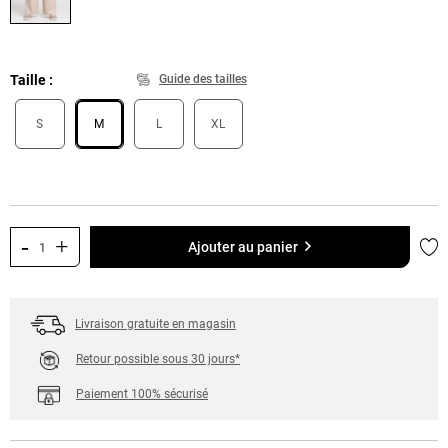
Taille
Guide des tailles
S
M
L
XL
-
+
Ajo
Ajouter au panier
Livraison gratuite en magasin
Retour possible sous 30 jours*
Paiement 100% sécurisé