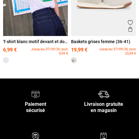
Ajouter aux favoris
Ajout
Aperçu rapide
Ape
T-shirt blanc motif devant et dos
Baskets grises femme (36-41)
femme
6,99 €
19,99 €
Jusqu'au 07/09/26, puis
Jusqu'au 07/09/26, puis
9,99 €
25,99 €
Paiement
Livraison gratuite
sécurisé
en magasin