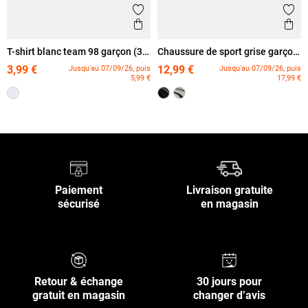
Ajouter aux favoris
Ajout
Aperçu rapide
Ape
T-shirt blanc team 98 garçon (3-
Chaussure de sport grise garçon
12A)
(24-30)
3,99 €
12,99 €
Jusqu'au 07/09/26, puis
Jusqu'au 07/09/26, puis
5,99 €
17,99 €
Paiement
Livraison gratuite
sécurisé
en magasin
Retour & échange
30 jours pour
gratuit en magasin
changer d’avis