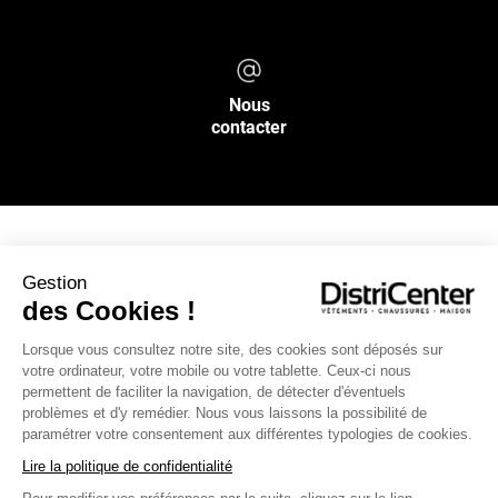
Nous
contacter
NOS SERVICES
Gestion
des Cookies !
INFOS PRATIQUES
Lorsque vous consultez notre site, des cookies sont déposés sur
votre ordinateur, votre mobile ou votre tablette. Ceux-ci nous
permettent de faciliter la navigation, de détecter d'éventuels
L’ENSEIGNE DISTRICENTER
problèmes et d'y remédier. Nous vous laissons la possibilité de
Suivez-nous
paramétrer votre consentement aux différentes typologies de cookies.
Lire la politique de confidentialité