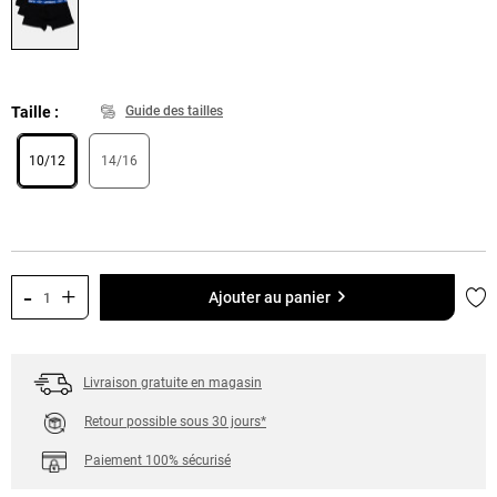
Taille
Guide des tailles
10/12
14/16
-
+
Ajo
Ajouter au panier
Livraison gratuite en magasin
Retour possible sous 30 jours*
Paiement 100% sécurisé