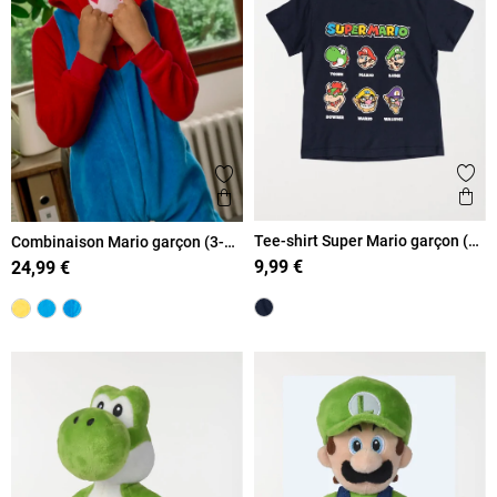
Ajout
Ajouter aux favoris
Ape
Aperçu rapide
Tee-shirt Super Mario garçon (3-
Combinaison Mario garçon (3-
12A)
12A)
9,99 €
24,99 €