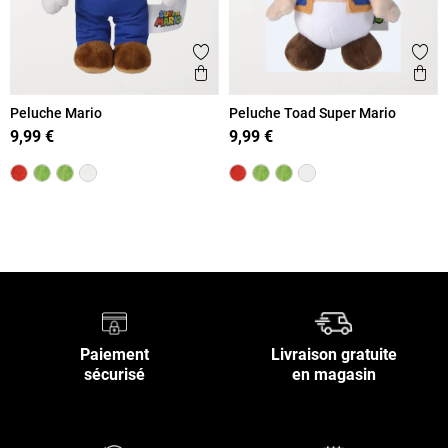
Ajouter aux favoris
Ajout
Aperçu rapide
Ape
Peluche Mario
Peluche Toad Super Mario
9,99 €
9,99 €
Retour en haut
Paiement
Livraison gratuite
sécurisé
en magasin