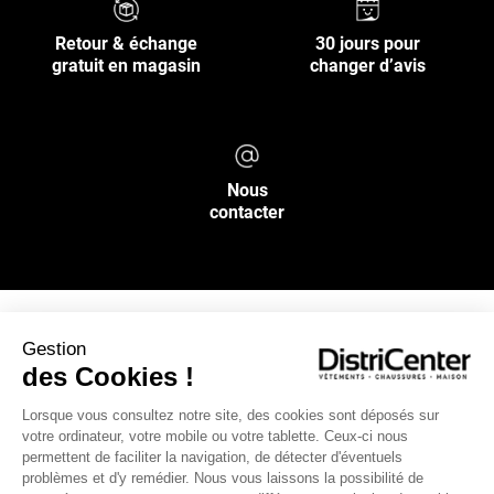
Retour & échange
30 jours pour
gratuit en magasin
changer d’avis
Nous
contacter
Gestion
NOS SERVICES
des Cookies !
Lorsque vous consultez notre site, des cookies sont déposés sur
INFOS PRATIQUES
votre ordinateur, votre mobile ou votre tablette. Ceux-ci nous
permettent de faciliter la navigation, de détecter d'éventuels
L’ENSEIGNE DISTRICENTER
problèmes et d'y remédier. Nous vous laissons la possibilité de