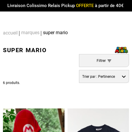
Menu
0
Livraison Colissimo Relais Pickup
OFFERTE
à partir de 40€
Compt
Pa
marques
super mario
accueil
SUPER MARIO
Filtrer
Trier par :
Pertinence
6 produits.