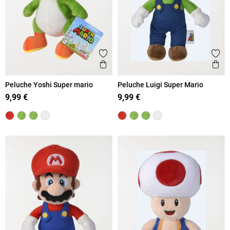
Ajouter aux favoris
Ajout
Aperçu rapide
Ape
Peluche Yoshi Super mario
Peluche Luigi Super Mario
9,99 €
9,99 €