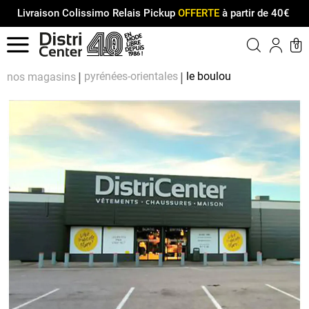
Livraison Colissimo Relais Pickup
OFFERTE
à partir de 40€
Menu
0
Compt
Pa
pyrénées-orientales
le boulou
nos magasins