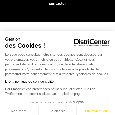
contacter
NOS SERVICES
Gestion
des Cookies !
INFOS PRATIQUES
Lorsque vous consultez notre site, des cookies sont déposés sur
votre ordinateur, votre mobile ou votre tablette. Ceux-ci nous
permettent de faciliter la navigation, de détecter d'éventuels
L’ENSEIGNE DISTRICENTER
problèmes et d'y remédier. Nous vous laissons la possibilité de
Suivez-nous
paramétrer votre consentement aux différentes typologies de cookies.
Lire la politique de confidentialité
Pour modifier vos préférences par la suite, cliquez sur le lien
Moyens de paiement
'Préférences de cookies' situé dans le pied de page.
Consentements certifiés par
Non merci
Je choisis
OK pour moi