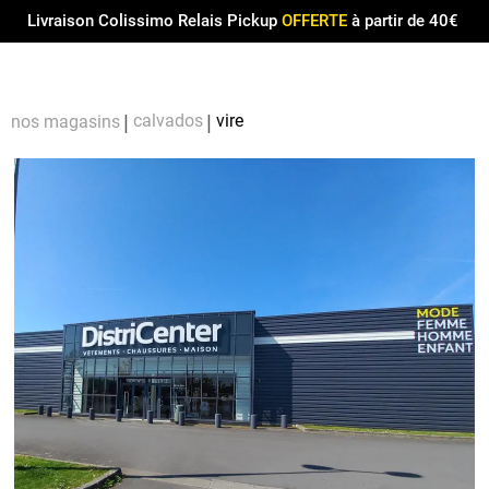
Menu
0
Livraison Colissimo Relais Pickup
OFFERTE
à partir de 40€
Compt
Pa
calvados
vire
nos magasins