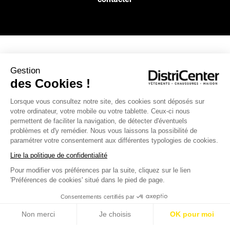
NOS SERVICES
Gestion
des Cookies !
INFOS PRATIQUES
Lorsque vous consultez notre site, des cookies sont déposés sur
votre ordinateur, votre mobile ou votre tablette. Ceux-ci nous
permettent de faciliter la navigation, de détecter d'éventuels
L’ENSEIGNE DISTRICENTER
problèmes et d'y remédier. Nous vous laissons la possibilité de
Suivez-nous
paramétrer votre consentement aux différentes typologies de cookies.
Lire la politique de confidentialité
Pour modifier vos préférences par la suite, cliquez sur le lien
Moyens de paiement
'Préférences de cookies' situé dans le pied de page.
Consentements certifiés par
Non merci
Je choisis
OK pour moi