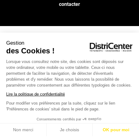
contacter
Gestion
NOS SERVICES
des Cookies !
Lorsque vous consultez notre site, des cookies sont déposés sur
INFOS PRATIQUES
votre ordinateur, votre mobile ou votre tablette. Ceux-ci nous
permettent de faciliter la navigation, de détecter d'éventuels
L’ENSEIGNE DISTRICENTER
problèmes et d'y remédier. Nous vous laissons la possibilité de
paramétrer votre consentement aux différentes typologies de cookies.
Suivez-nous
Lire la politique de confidentialité
Pour modifier vos préférences par la suite, cliquez sur le lien
'Préférences de cookies' situé dans le pied de page.
Moyens de paiement
Consentements certifiés par
Non merci
Je choisis
OK pour moi