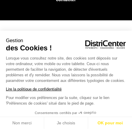
NOS SERVICES
Gestion
des Cookies !
INFOS PRATIQUES
Lorsque vous consultez notre site, des cookies sont déposés sur
votre ordinateur, votre mobile ou votre tablette. Ceux-ci nous
permettent de faciliter la navigation, de détecter d'éventuels
L’ENSEIGNE DISTRICENTER
problèmes et d'y remédier. Nous vous laissons la possibilité de
Suivez-nous
paramétrer votre consentement aux différentes typologies de cookies.
Lire la politique de confidentialité
Pour modifier vos préférences par la suite, cliquez sur le lien
Moyens de paiement
'Préférences de cookies' situé dans le pied de page.
Consentements certifiés par
Non merci
Je choisis
OK pour moi