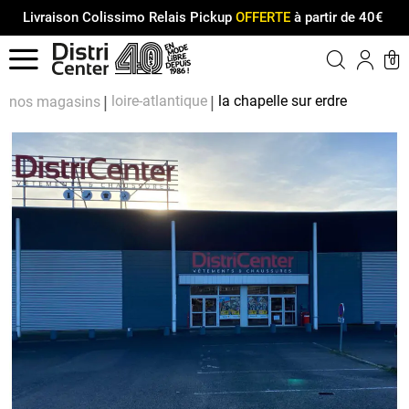
Livraison Colissimo Relais Pickup
OFFERTE
à partir de 40€
Menu
0
Compt
Pa
loire-atlantique
la chapelle sur erdre
nos magasins