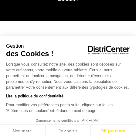
NOS SERVICES
Gestion
des Cookies !
INFOS PRATIQUES
Lorsque vous consultez notre site, des cookies sont déposés sur
votre ordinateur, votre mobile ou votre tablette. Ceux-ci nous
L’ENSEIGNE DISTRICENTER
permettent de faciliter la navigation, de détecter d'éventuels
problèmes et d'y remédier. Nous vous laissons la possibilité de
Suivez-nous
paramétrer votre consentement aux différentes typologies de cookies.
Lire la politique de confidentialité
Pour modifier vos préférences par la suite, cliquez sur le lien
Moyens de paiement
'Préférences de cookies' situé dans le pied de page.
Consentements certifiés par
Non merci
Je choisis
OK pour moi