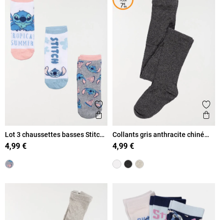
Ajouter aux favoris
Ajout
Aperçu rapide
Ape
Lot 3 chaussettes basses Stitch
Collants gris anthracite chiné
fille
fille
4,99 €
4,99 €