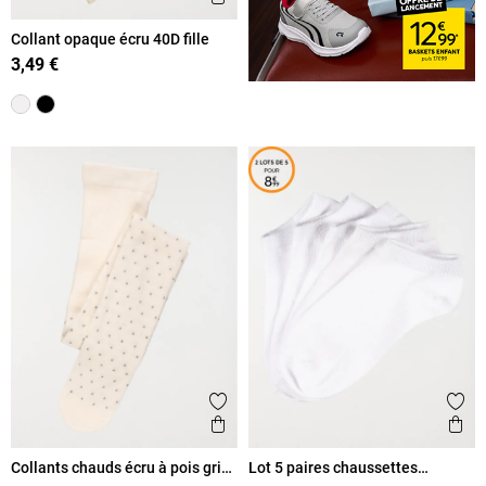
Collant opaque écru 40D fille
3,49 €
Ajouter aux favoris
Ajout
Aperçu rapide
Ape
Collants chauds écru à pois gris
Lot 5 paires chaussettes
fille
blanches enfant