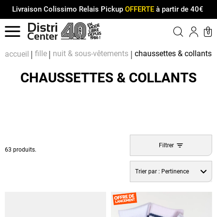
Livraison Colissimo Relais Pickup
OFFERTE
à partir de 40€
Menu
0
Compt
Pa
fille
nuit & sous-vêtements
chaussettes & collants
accueil
CHAUSSETTES & COLLANTS
Filtrer
63 produits.
Trier par :
Pertinence