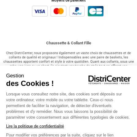
Moyens de paiement
Chaussette & Collant Fille
Chez DistriCenter, nous proposons également un vaste choix de chaussettes et de
collants de qualité et originaux ! Indispensables avec une paire de baskets, les
chaussettes apportent confort et style à votre quotidien. Quant aux collants, sous une
robe, une jupe ou un short, ils ajoutent une touche de style tout en offrant une
protection contre le froid hivernal.
Gestion
Nos chaussettes basiques et originales :
des Cookies !
DistriCenter vous propose des chaussettes basiques qui sont essentielles dans le
Lorsque vous consultez notre site, des cookies sont déposés sur
quotidien de votre adolescente. Si elle est adepte des baskets, faites le plein à petit
prix de chaussettes. L'avantage chez DistriCenter, c'est que nous proposons
votre ordinateur, votre mobile ou votre tablette. Ceux-ci nous
également des lots de 3, 5, 7, voire même 10 paires, pour vous faire profiter sans vous
permettent de faciliter la navigation, de détecter d'éventuels
ruiner ! Socquettes, normales, invisibles, nous avons des couleurs uniques pour
problèmes et d'y remédier. Nous vous laissons la possibilité de
chaque goût. Mention spéciale pour nos chaussettes originales telles que Madame,
les chaussettes rennes pour Noël, à motifs trop mignons comme des chats, des
paramétrer votre consentement aux différentes typologies de cookies.
pandas, des licornes, en 3D avec des oreilles de panda ou encore des emojis !
Lire la politique de confidentialité
Les collants ultra stylés :
Pour modifier vos préférences par la suite, cliquez sur le lien