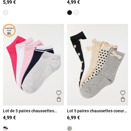
5,99 €
4,99 €
Ajouter aux favoris
Ajout
Aperçu rapide
Ape
Lot de 5 paires chaussettes
Lot 5 paires chaussettes coeurs
basses fille
filles
4,99 €
6,99 €