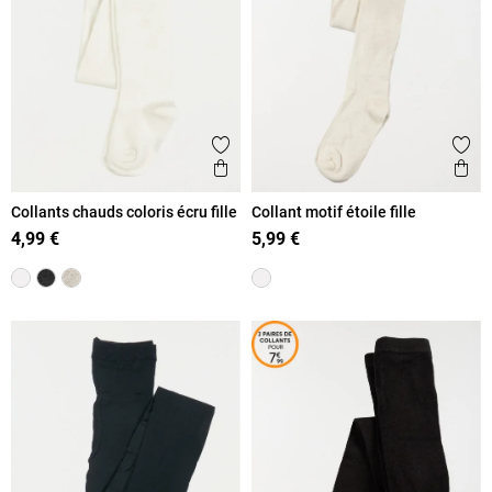
Ajouter aux favoris
Ajout
Aperçu rapide
Ape
Collants chauds coloris écru fille
Collant motif étoile fille
4,99 €
5,99 €