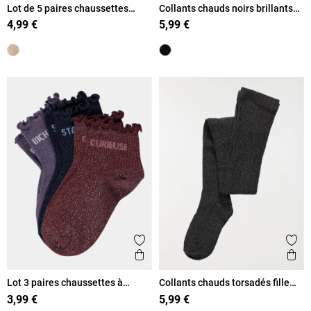
Lot de 5 paires chaussettes
Collants chauds noirs brillants
hautes fille
fille
4,99 €
5,99 €
Ajouter aux favoris
Ajout
Aperçu rapide
Ape
Lot 3 paires chaussettes à
Collants chauds torsadés fille
message fille
gris
3,99 €
5,99 €