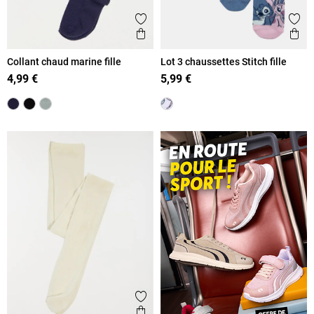
Ajouter aux favoris
Ajout
Aperçu rapide
Ape
Collant chaud marine fille
Lot 3 chaussettes Stitch fille
4,99 €
5,99 €
Ajouter aux favoris
Aperçu rapide