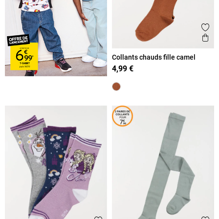
Ajout
Ape
Collants chauds fille camel
4,99 €