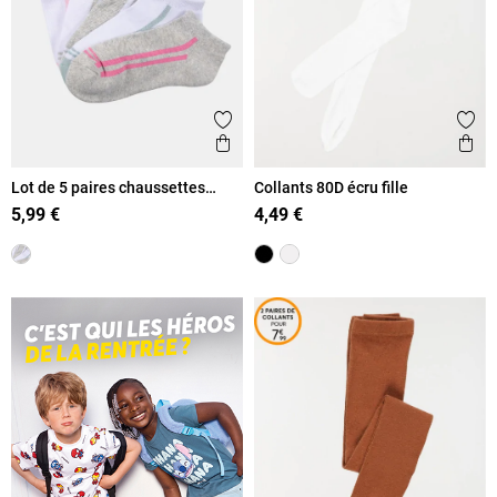
Ajouter aux favoris
Ajout
Aperçu rapide
Ape
Lot de 5 paires chaussettes
Collants 80D écru fille
sport fille
5,99 €
4,49 €