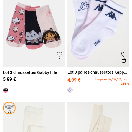
Ajout
Ajouter aux favoris
Ape
Aperçu rapide
Lot 3 paires chaussettes Kappa
Lot 3 chaussettes Gabby fille
fille
5,99 €
4,99 €
Jusqu'au 07/09/26, puis
6,99 €