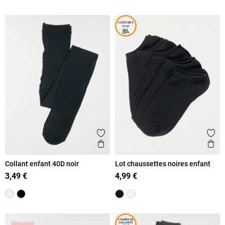
Ajouter aux favoris
Ajout
Aperçu rapide
Ape
Collant enfant 40D noir
Lot chaussettes noires enfant
3,49 €
4,99 €