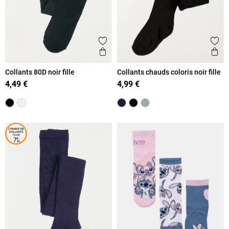
Ajouter aux favoris
Ajout
Aperçu rapide
Ape
Collants 80D noir fille
Collants chauds coloris noir fille
4,49 €
4,99 €