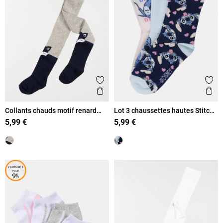
Ajouter aux favoris
Ajout
Aperçu rapide
Ape
Collants chauds motif renard
Lot 3 chaussettes hautes Stitch
fille
fille
5,99 €
5,99 €