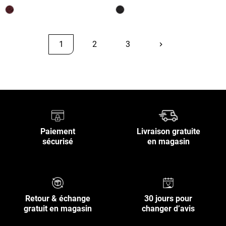
1
2
3
keyboard_arrow_right
Suivant
Retour en haut
Paiement
Livraison gratuite
sécurisé
en magasin
Retour & échange
30 jours pour
gratuit en magasin
changer d’avis