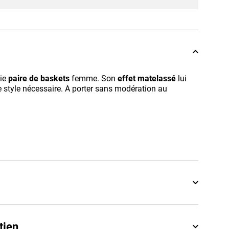
lie
paire de baskets
femme. Son
effet matelassé
lui
e style nécessaire. A porter sans modération au
tien