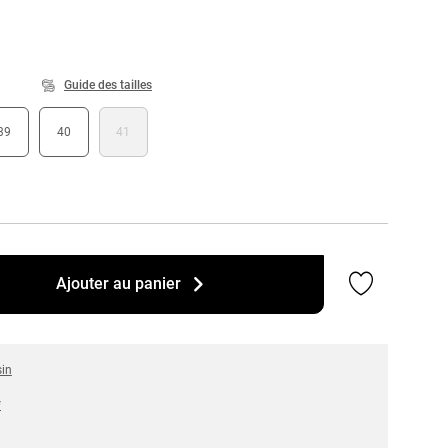
Guide des tailles
39
40
41
Ajouter a
Ajouter au panier
sin
*