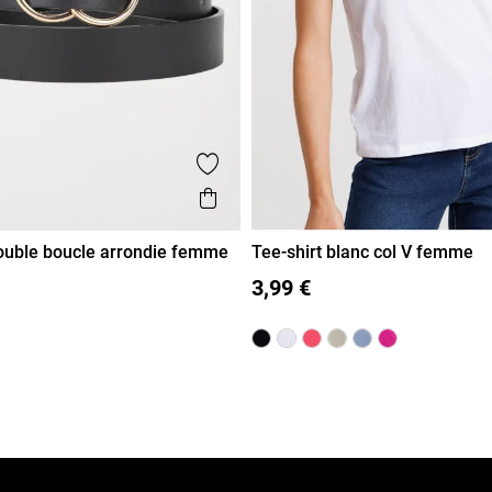
voris
Ajouter aux favoris
de
Aperçu rapide
ouble boucle arrondie femme
Tee-shirt blanc col V femme
95
100
105
110
115
S
M
L
XL
3,99 €