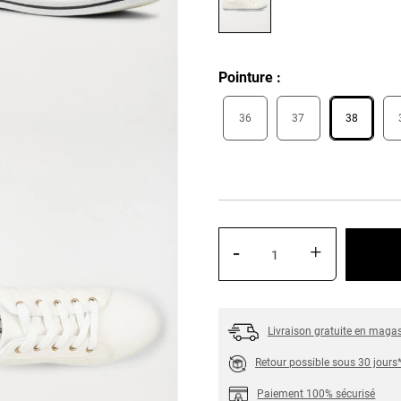
Pointure
36
37
38
-
+
Livraison gratuite en maga
Retour possible sous 30 jours
Paiement 100% sécurisé