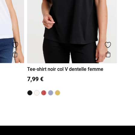
Ajouter aux favoris
Ajouter aux
Aperçu rapide
Aperçu r
Tee-shirt noir col V dentelle femme
S
M
L
XL
7,99 €