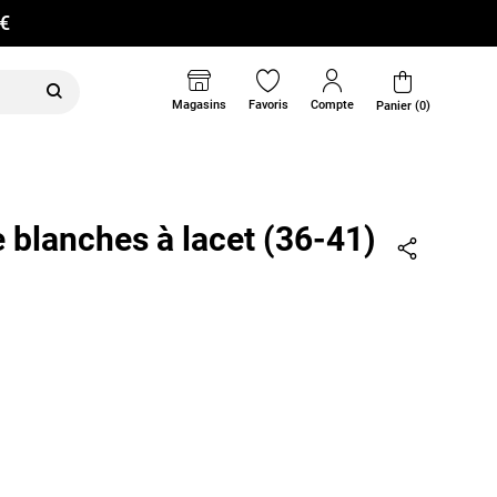
0€
Magasins
Favoris
Compte
Panier (0)
blanches à lacet (36-41)
Partager