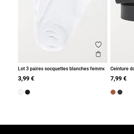
Ajouter aux fa
Aperçu rapi
Lot 3 paires socquettes blanches femme
Ceinture d
35/38
39/41
85
90
3,99 €
7,99 €