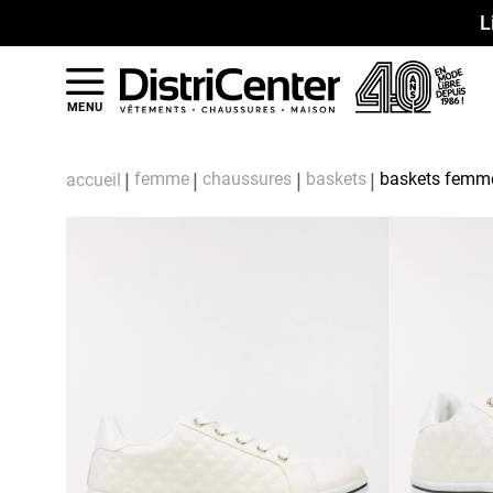
L
MENU
femme
chaussures
baskets
baskets femme
accueil