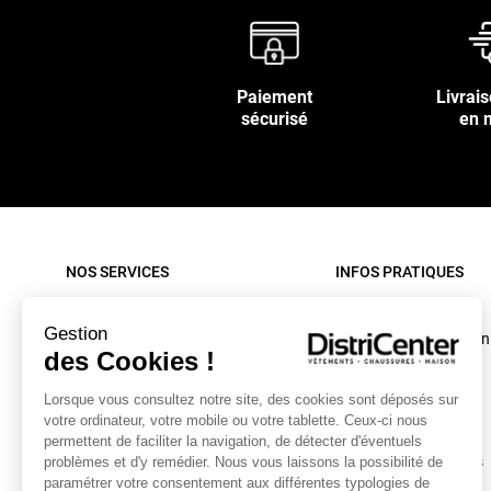
Paiement
Livrais
sécurisé
en 
NOS SERVICES
INFOS PRATIQUES
Paiement sécurisé
Rappel produit
Gestion
Nos livraisons
Conditions d'utilisation
des Cookies !
Retour sous 30 jours
C.G.V. site internet
Lorsque vous consultez notre site, des cookies sont déposés sur
Contactez-nous
C.G.V. Magasin
votre ordinateur, votre mobile ou votre tablette. Ceux-ci nous
Mon compte
Mentions légales
permettent de faciliter la navigation, de détecter d'éventuels
Collecte textiles et chaussures
Données personnelles
problèmes et d'y remédier. Nous vous laissons la possibilité de
paramétrer votre consentement aux différentes typologies de