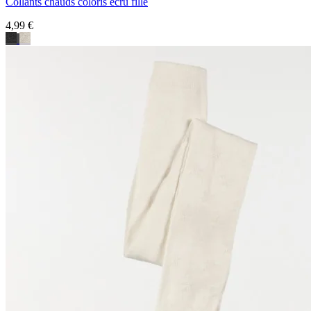
Collants chauds coloris écru fille
4,99 €