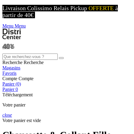
Livraison Colissimo Relais Pickup
OFFERTE
à
partir de 40€
Menu
Menu
Recherche
Recherche
Magasins
Favoris
Compte
Compte
Panier (0)
Panier
0
Téléchargement
Votre panier
close
Votre panier est vide