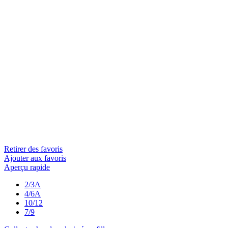
Retirer des favoris
Ajouter aux favoris
Aperçu rapide
2/3A
4/6A
10/12
7/9