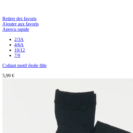
Retirer des favoris
Ajouter aux favoris
Aperçu rapide
2/3A
4/6A
10/12
7/9
Collant motif étoile fille
5,99 €