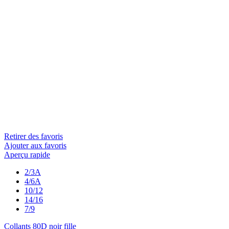
Retirer des favoris
Ajouter aux favoris
Aperçu rapide
2/3A
4/6A
10/12
14/16
7/9
Collants 80D noir fille