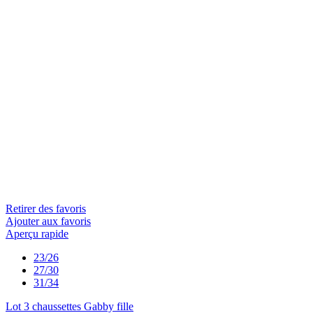
Retirer des favoris
Ajouter aux favoris
Aperçu rapide
23/26
27/30
31/34
Lot 3 chaussettes Gabby fille