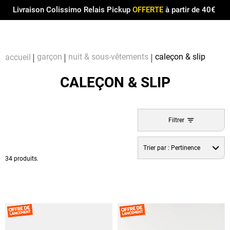
Menu
0
Livraison Colissimo Relais Pickup
OFFERTE
à partir de 40€
Compt
Pa
garçon
nuit & sous-vêtements
caleçon & slip
accueil
CALEÇON & SLIP
Filtrer
Trier par :
Pertinence
34 produits.