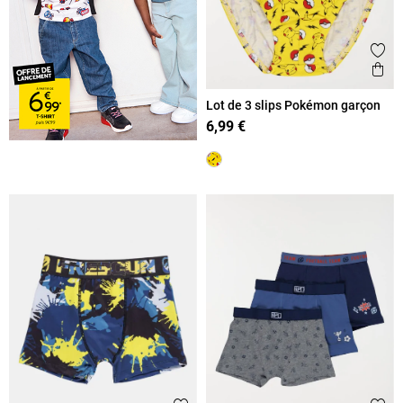
Ajout
Ape
Lot de 3 slips Pokémon garçon
6,99 €