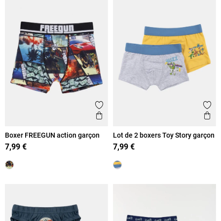
Ajouter aux favoris
Ajout
Aperçu rapide
Ape
Boxer FREEGUN action garçon
Lot de 2 boxers Toy Story garçon
7,99 €
7,99 €