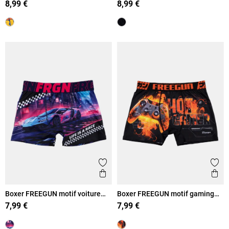
8,99 €
8,99 €
Ajouter aux favoris
Ajout
Aperçu rapide
Ape
Boxer FREEGUN motif voiture
Boxer FREEGUN motif gaming
garçon
garçon
7,99 €
7,99 €