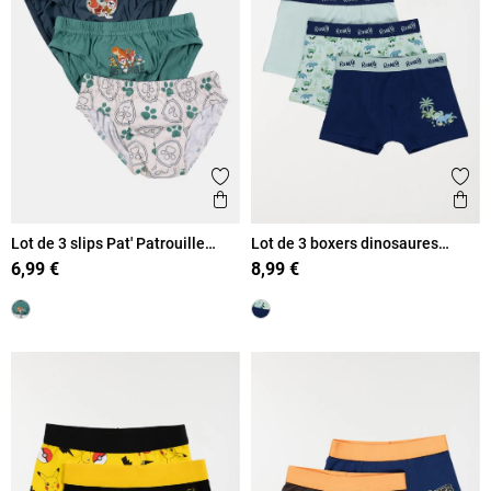
Ajouter aux favoris
Ajout
Aperçu rapide
Ape
Lot de 3 slips Pat' Patrouille
Lot de 3 boxers dinosaures
garçon
garçon
6,99 €
8,99 €