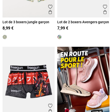
Ajouter aux favoris
Ajout
Aperçu rapide
Ape
Lot de 3 boxers jungle garçon
Lot de 2 boxers Avengers garçon
8,99 €
7,99 €
Ajouter aux favoris
Aperçu rapide