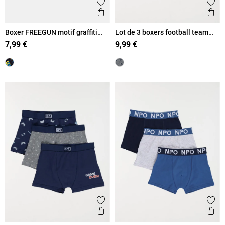
Ajouter aux favoris
Ajout
Aperçu rapide
Ape
Boxer FREEGUN motif graffiti
Lot de 3 boxers football team
garçon
garçon
7,99 €
9,99 €
Ajouter aux favoris
Ajout
Aperçu rapide
Ape