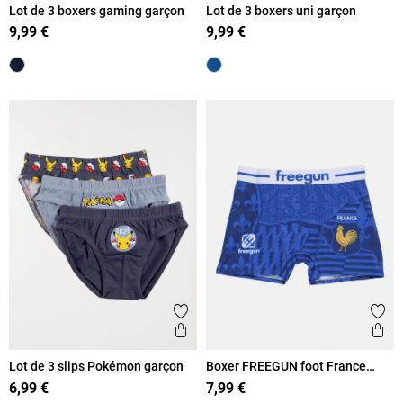
Lot de 3 boxers gaming garçon
Lot de 3 boxers uni garçon
9,99 €
9,99 €
Ajouter aux favoris
Ajout
Aperçu rapide
Ape
Lot de 3 slips Pokémon garçon
Boxer FREEGUN foot France
garçon
6,99 €
7,99 €