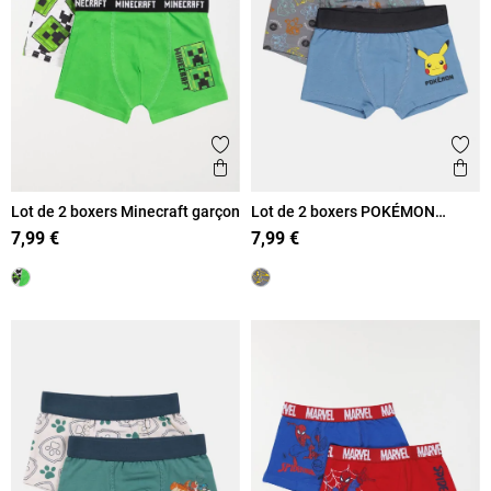
Ajouter aux favoris
Ajout
Aperçu rapide
Ape
Lot de 2 boxers Minecraft garçon
Lot de 2 boxers POKÉMON
garçon
7,99 €
7,99 €