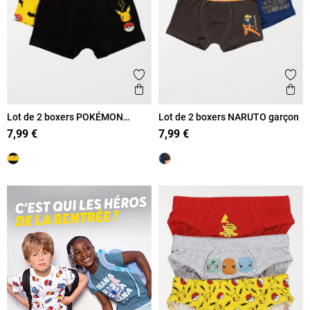
Ajouter aux favoris
Ajout
Aperçu rapide
Ape
Lot de 2 boxers POKÉMON
Lot de 2 boxers NARUTO garçon
garçon
7,99 €
7,99 €