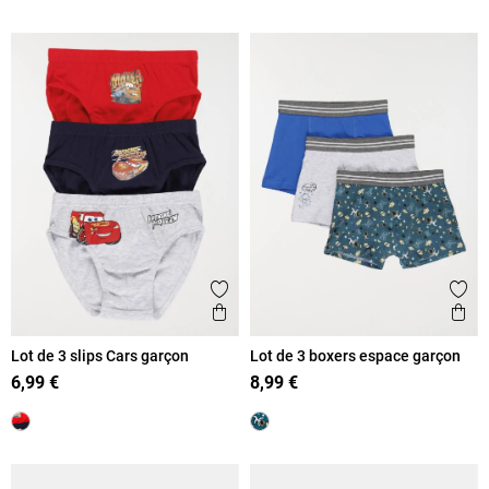
Ajouter aux favoris
Ajout
Aperçu rapide
Ape
Lot de 3 slips Cars garçon
Lot de 3 boxers espace garçon
6,99 €
8,99 €