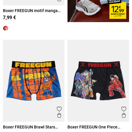
Boxer FREEGUN motif manga
garçon
7,99 €
Ajouter aux favoris
Ajout
Aperçu rapide
Ape
Boxer FREEGUN Brawl Stars
Boxer FREEGUN One Piece
garçon
garçon