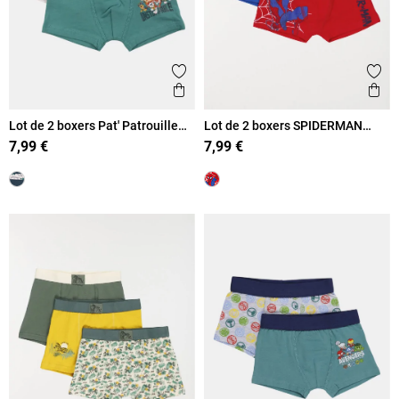
Ajouter aux favoris
Ajout
Aperçu rapide
Ape
Lot de 2 boxers Pat' Patrouille
Lot de 2 boxers SPIDERMAN
garçon
garçon
7,99 €
7,99 €