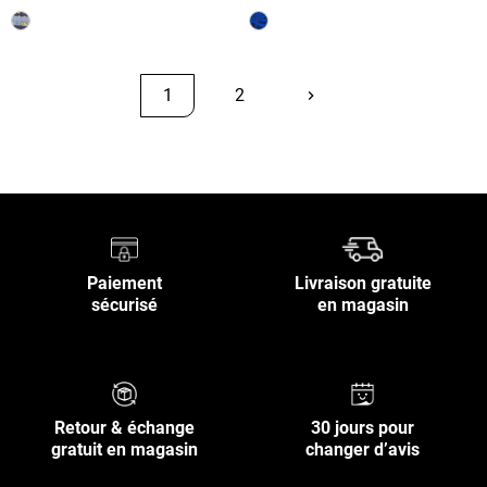
1
2
keyboard_arrow_right
Suivant
Retour en haut
Paiement
Livraison gratuite
sécurisé
en magasin
Retour & échange
30 jours pour
gratuit en magasin
changer d’avis