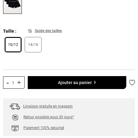
Taille
Guide des tailles
10/12
14/16
-
+
Ajo
Ajouter au panier
Livraison gratuite en magasin
Retour possible sous 30 jours*
Paiement 100% sécurisé