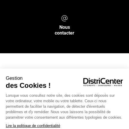
Nous
contacter
NOS SERVICES
Gestion
des Cookies !
INFOS PRATIQUES
Lorsque vous consultez notre site, des cookies sont déposés sur
votre ordinateur, votre mobile ou votre tablette. Ceux-ci nous
L’ENSEIGNE DISTRICENTER
permettent de faciliter la navigation, de détecter d'éventuels
Suivez-nous
problèmes et d'y remédier. Nous vous laissons la possibilité de
paramétrer votre consentement aux différentes typologies de cookies.
Lire la politique de confidentialité