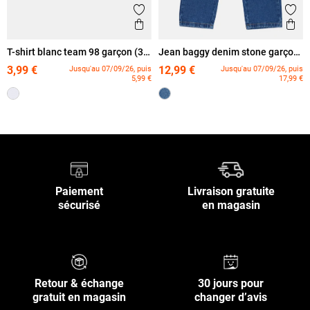
Ajouter aux favoris
Ajout
Aperçu rapide
Ape
T-shirt blanc team 98 garçon (3-
Jean baggy denim stone garçon
12A)
(3-12A)
3,99 €
12,99 €
Jusqu'au 07/09/26, puis
Jusqu'au 07/09/26, puis
5,99 €
17,99 €
Paiement
Livraison gratuite
sécurisé
en magasin
Retour & échange
30 jours pour
gratuit en magasin
changer d’avis