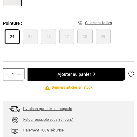
Pointure
Guide des tailles
24
25
26
27
28
29
-
+
Ajo
Ajouter au panier
Derniers articles en stock
Livraison gratuite en magasin
Retour possible sous 30 jours*
Paiement 100% sécurisé