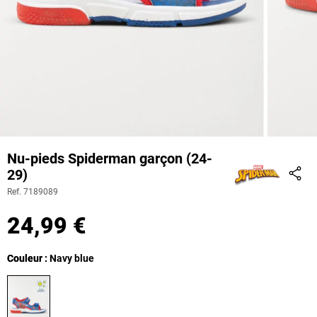
Nu-pieds Spiderman garçon (24-
29)
Part
Ref. 7189089
24,99 €
Couleur
Couleur : Navy blue